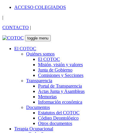
ACCESO COLEGIADOS
|
CONTACTO
|
toggle menu
El COTOC
Quiénes somos
El COTOC
Misión, visión y valores
Junta de Gobierno
Comisiones y Secciones
Transparencia
Portal de Transparencia
Actas Junta y Asambleas
Memorias
Información económica
Documentos
Estatutos del COTOC
Código Deontológico
Otros documentos
Terapia Ocupacional