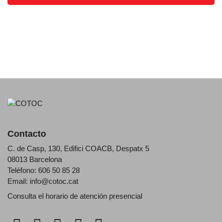
Contacto
C. de Casp, 130, Edifici COACB, Despatx 5
08013 Barcelona
Teléfono: 606 50 85 28
Email:
info@cotoc.cat
Consulta el horario de
atención presencial