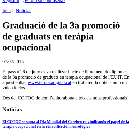
Registrar
|
¿Perdió su contraseña?
Inici
>
Noticias
Graduació de la 3a promoció
de graduats en teràpia
ocupacional
07/07/2015
El passat 26 de juny es va realitzar l’acte de lliurament de diplomes
de la 3a promoció de graduats en teràpia ocupacional de l’EUIT. En
aquest enllaç
www.terrassadigital.cat
en trobareu la notícia amb un
vídeo inclòs.
Des del COTOC donem l’enhorabona a tots els nous professionals!
Noticias
El COTOC se suma al Día Mundial del Cerebro reivindicando el papel de la
terapia ocupacional en la rehabilitación neurológica