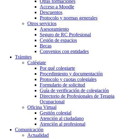
Otras formaciones
Acceso a Moodle
Descuentos
Protocolo y normas generales
Otros servicios
Asesoramiento
Seguro de RC Profesional
Cesión de espacios
Becas
Convenios con entidades
Trámites
Colégiate
Por qué colegiarte
Procedimiento y documentación
Protocolo y cuotas colegiales
Formulario de solicitud
Guía de verificación de colegiación
Directorio de Profesionales de Terapia
Ocupacional
Oficina Virtual
Gestión colegial
Atención al ciudadano
Atención al profesional
Comunicación
Actualidad