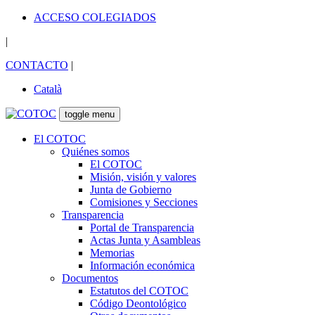
ACCESO COLEGIADOS
|
CONTACTO
|
Català
toggle menu
El COTOC
Quiénes somos
El COTOC
Misión, visión y valores
Junta de Gobierno
Comisiones y Secciones
Transparencia
Portal de Transparencia
Actas Junta y Asambleas
Memorias
Información económica
Documentos
Estatutos del COTOC
Código Deontológico