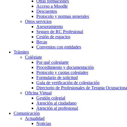
Otras formaciones
Acceso a Moodle
Descuentos
Protocolo y normas generales
Otros servicios
Asesoramiento
Seguro de RC Profesional
Cesión de espacios
Becas
Convenios con entidades
Trámites
Colégiate
Por qué colegiarte
Procedimiento y documentación
Protocolo y cuotas colegiales
Formulario de solicitud
Guía de verificación de colegiación
Directorio de Profesionales de Terapia Ocupaciona
Oficina Virtual
Gestión colegial
Atención al ciudadano
Atención al profesional
Comunicación
Actualidad
Noticias