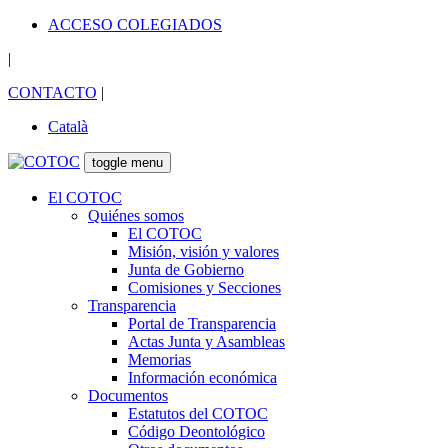
ACCESO COLEGIADOS
|
CONTACTO
|
Català
toggle menu
El COTOC
Quiénes somos
El COTOC
Misión, visión y valores
Junta de Gobierno
Comisiones y Secciones
Transparencia
Portal de Transparencia
Actas Junta y Asambleas
Memorias
Información económica
Documentos
Estatutos del COTOC
Código Deontológico