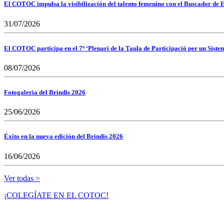
El COTOC impulsa la visibilización del talento femenino con el Buscador de E
31/07/2026
El COTOC participa en el 7º ‘Plenari de la Taula de Participació per un Siste
08/07/2026
Fotogaleria del Brindis 2026
25/06/2026
Éxito en la nueva edición del Brindis 2026
16/06/2026
Ver todas >
¡COLEGÍATE EN EL COTOC!