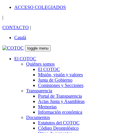
ACCESO COLEGIADOS
|
CONTACTO
|
Català
toggle menu
El COTOC
Quiénes somos
El COTOC
Misión, visión y valores
Junta de Gobierno
Comisiones y Secciones
Transparencia
Portal de Transparencia
Actas Junta y Asambleas
Memorias
Información económica
Documentos
Estatutos del COTOC
Código Deontológico