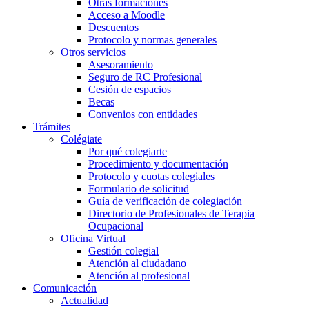
Otras formaciones
Acceso a Moodle
Descuentos
Protocolo y normas generales
Otros servicios
Asesoramiento
Seguro de RC Profesional
Cesión de espacios
Becas
Convenios con entidades
Trámites
Colégiate
Por qué colegiarte
Procedimiento y documentación
Protocolo y cuotas colegiales
Formulario de solicitud
Guía de verificación de colegiación
Directorio de Profesionales de Terapia
Ocupacional
Oficina Virtual
Gestión colegial
Atención al ciudadano
Atención al profesional
Comunicación
Actualidad