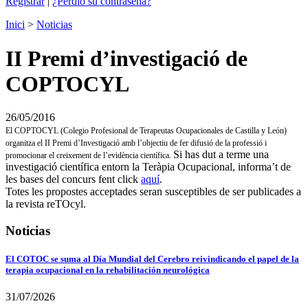
Registrar
|
¿Perdió su contraseña?
Inici
>
Noticias
II Premi d’investigació de
COPTOCYL
26/05/2016
El COPTOCYL (Colegio Profesional de Terapeutas Ocupacionales de Castilla y León)
organitza el II Premi d’Investigació amb l’objectiu de fer difusió de la professió i
Si has dut a terme una
promocionar el creixement de l’evidència científica.
investigació científica entorn la Teràpia Ocupacional, informa’t de
les bases del concurs fent click
aquí
.
Totes les propostes acceptades seran susceptibles de ser publicades a
la revista reTOcyl.
Noticias
El COTOC se suma al Día Mundial del Cerebro reivindicando el papel de la
terapia ocupacional en la rehabilitación neurológica
31/07/2026