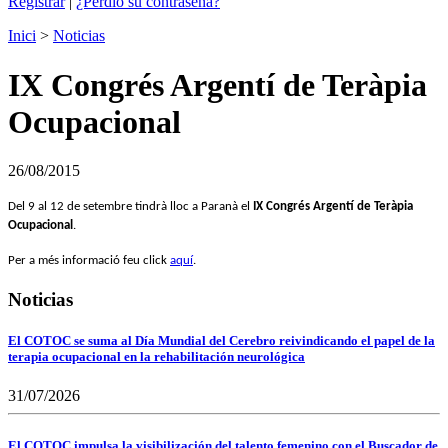
Registrar
|
¿Perdió su contraseña?
Inici
>
Noticias
IX Congrés Argentí de Teràpia
Ocupacional
26/08/2015
Del 9 al 12 de setembre tindrà lloc a Paranà el
IX Congrés Argentí de Teràpia
Ocupacional
.
Per a més informació feu click
aquí
.
Noticias
El COTOC se suma al Día Mundial del Cerebro reivindicando el papel de la
terapia ocupacional en la rehabilitación neurológica
31/07/2026
El COTOC impulsa la visibilización del talento femenino con el Buscador de