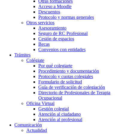
Otras formaciones
Acceso a Moodle
Descuentos
Protocolo y normas generales
Otros servicios
Asesoramiento
Seguro de RC Profesional
Cesión de espacios
Becas
Convenios con entidades
Trámites
Colégiate
Por qué colegiarte
Procedimiento y documentación
Protocolo y cuotas colegiales
Formulario de solicitud
Guía de verificación de colegiación
Directorio de Profesionales de Terapia
Ocupacional
Oficina Virtual
Gestión colegial
Atención al ciudadano
Atención al profesional
Comunicación
Actualidad