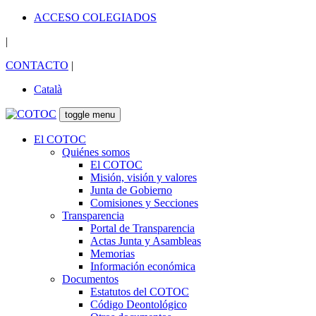
ACCESO COLEGIADOS
|
CONTACTO
|
Català
toggle menu
El COTOC
Quiénes somos
El COTOC
Misión, visión y valores
Junta de Gobierno
Comisiones y Secciones
Transparencia
Portal de Transparencia
Actas Junta y Asambleas
Memorias
Información económica
Documentos
Estatutos del COTOC
Código Deontológico