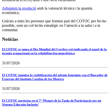
Adjuntem la resolució
amb la valoració tècnica i la quantia
econòmica.
Gràcies a totes les persones que formen part del COTOC per fer-ho
possible, som un col·lectiu estratègic en l’atenció a la salut i a la
comunitat.
Noticias
El COTOC se suma al Día Mundial del Cerebro reivindicando el papel de la
terapia ocupacional en la rehabilitación neurológica
31/07/2026
El COTOC impulsa la visibilización del talento femenino con el Buscador de
Expertas del Instituto Catalán de las Mujeres
31/07/2026
El COTOC participa en el 7º ‘Plenari de la Taula de Participació per un
Sistema Educatiu Inclusiu’