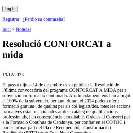
Registrar
|
¿Perdió su contraseña?
Inici
>
Noticias
Resolució CONFORCAT a
mida
19/12/2023
El passat dijous 14 de desembre es va publicar la Resolució de
l’última convocatòria del programa CONFORCAT A MIDA per a
subvencionar formació continuada. Afortunadament, ens han atorgat
el 100% de la subvenció, per tant, durant el 2024 podem oferir
formació gratuïta i de qualitat per als col·legiats/des, totes les accions
formatives estan relacionades amb el catàleg de qualificacions
professionals, i en conseqüència acreditable. Gràcies al Consorci per
a la Formació Contínua de Catalunya, per confiar en el COTOC i
poder formar part del Pla de Recuperació, Transformació i
Resiliència (PRTR) amb Fons Next Generation.