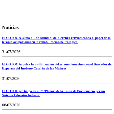
Noticias
El COTOC se suma al Día Mundial del Cerebro reivindicando el papel de la
terapia ocupacional en la rehabilitación neurológica
31/07/2026
El COTOC impulsa la visibilización del talento femenino con el Buscador de
Expertas del Instituto Catalán de las Mujeres
31/07/2026
El COTOC participa en el 7º ‘Plenari de la Taula de Participació per un
Sistema Educatiu Inclusiu’
08/07/2026