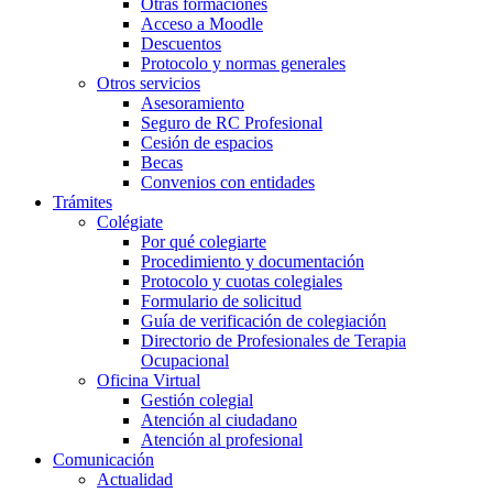
Otras formaciones
Acceso a Moodle
Descuentos
Protocolo y normas generales
Otros servicios
Asesoramiento
Seguro de RC Profesional
Cesión de espacios
Becas
Convenios con entidades
Trámites
Colégiate
Por qué colegiarte
Procedimiento y documentación
Protocolo y cuotas colegiales
Formulario de solicitud
Guía de verificación de colegiación
Directorio de Profesionales de Terapia
Ocupacional
Oficina Virtual
Gestión colegial
Atención al ciudadano
Atención al profesional
Comunicación
Actualidad