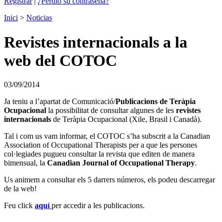
Registrar
|
¿Perdió su contraseña?
Inici
>
Noticias
Revistes internacionals a la
web del COTOC
03/09/2014
Ja teniu a l’apartat de Comunicació/
Publicacions de Teràpia
Ocupacional
la possibilitat de consultar algunes de les
revistes
internacionals
de Teràpia Ocupacional (Xile, Brasil i Canadà).
Tal i com us vam informar, el COTOC s’ha subscrit a la Canadian
Association of Occupational Therapists per a que les persones
col·legiades pugueu consultar la revista que editen de manera
bimensual, la
Canadian Journal of Occupational Therapy
.
Us animem a consultar els 5 darrers números, els podeu descarregar
de la web!
Feu click
aquí
per accedir a les publicacions.