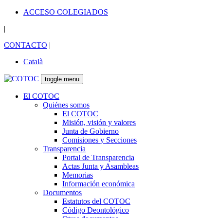
ACCESO COLEGIADOS
|
CONTACTO
|
Català
toggle menu
El COTOC
Quiénes somos
El COTOC
Misión, visión y valores
Junta de Gobierno
Comisiones y Secciones
Transparencia
Portal de Transparencia
Actas Junta y Asambleas
Memorias
Información económica
Documentos
Estatutos del COTOC
Código Deontológico