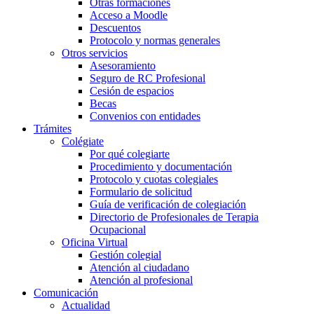
Otras formaciones
Acceso a Moodle
Descuentos
Protocolo y normas generales
Otros servicios
Asesoramiento
Seguro de RC Profesional
Cesión de espacios
Becas
Convenios con entidades
Trámites
Colégiate
Por qué colegiarte
Procedimiento y documentación
Protocolo y cuotas colegiales
Formulario de solicitud
Guía de verificación de colegiación
Directorio de Profesionales de Terapia
Ocupacional
Oficina Virtual
Gestión colegial
Atención al ciudadano
Atención al profesional
Comunicación
Actualidad