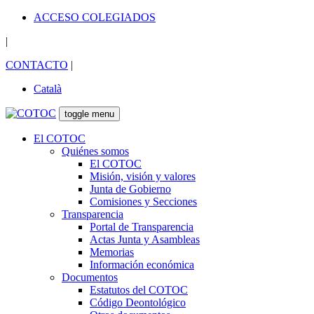
ACCESO COLEGIADOS
|
CONTACTO
|
Català
toggle menu
El COTOC
Quiénes somos
El COTOC
Misión, visión y valores
Junta de Gobierno
Comisiones y Secciones
Transparencia
Portal de Transparencia
Actas Junta y Asambleas
Memorias
Información económica
Documentos
Estatutos del COTOC
Código Deontológico