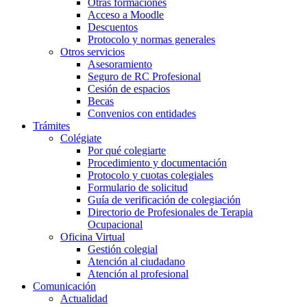
Otras formaciones
Acceso a Moodle
Descuentos
Protocolo y normas generales
Otros servicios
Asesoramiento
Seguro de RC Profesional
Cesión de espacios
Becas
Convenios con entidades
Trámites
Colégiate
Por qué colegiarte
Procedimiento y documentación
Protocolo y cuotas colegiales
Formulario de solicitud
Guía de verificación de colegiación
Directorio de Profesionales de Terapia
Ocupacional
Oficina Virtual
Gestión colegial
Atención al ciudadano
Atención al profesional
Comunicación
Actualidad