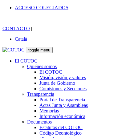
ACCESO COLEGIADOS
|
CONTACTO
|
Català
toggle menu
El COTOC
Quiénes somos
El COTOC
Misión, visión y valores
Junta de Gobierno
Comisiones y Secciones
Transparencia
Portal de Transparencia
Actas Junta y Asambleas
Memorias
Información económica
Documentos
Estatutos del COTOC
Código Deontológico