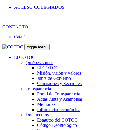
ACCESO COLEGIADOS
|
CONTACTO
|
Català
toggle menu
El COTOC
Quiénes somos
El COTOC
Misión, visión y valores
Junta de Gobierno
Comisiones y Secciones
Transparencia
Portal de Transparencia
Actas Junta y Asambleas
Memorias
Información económica
Documentos
Estatutos del COTOC
Código Deontológico