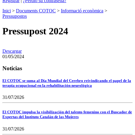
Registrar
|
¿Perdió su contraseña?
Inici
>
Documents COTOC
>
Informació econòmica
>
Pressupostos
Pressupost 2024
Descargar
01/05/2024
Noticias
El COTOC se suma al Día Mundial del Cerebro reivindicando el papel de la
terapia ocupacional en la rehabilitación neurológica
31/07/2026
El COTOC impulsa la visibilización del talento femenino con el Buscador de
Expertas del Instituto Catalán de las Mujeres
31/07/2026