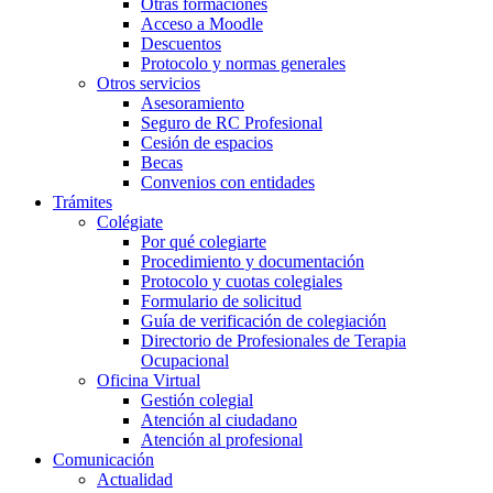
Otras formaciones
Acceso a Moodle
Descuentos
Protocolo y normas generales
Otros servicios
Asesoramiento
Seguro de RC Profesional
Cesión de espacios
Becas
Convenios con entidades
Trámites
Colégiate
Por qué colegiarte
Procedimiento y documentación
Protocolo y cuotas colegiales
Formulario de solicitud
Guía de verificación de colegiación
Directorio de Profesionales de Terapia
Ocupacional
Oficina Virtual
Gestión colegial
Atención al ciudadano
Atención al profesional
Comunicación
Actualidad