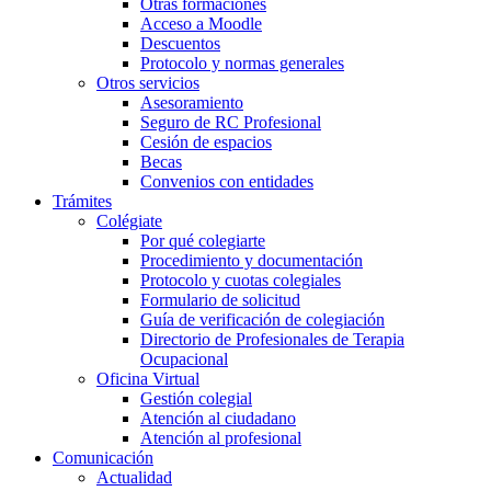
Otras formaciones
Acceso a Moodle
Descuentos
Protocolo y normas generales
Otros servicios
Asesoramiento
Seguro de RC Profesional
Cesión de espacios
Becas
Convenios con entidades
Trámites
Colégiate
Por qué colegiarte
Procedimiento y documentación
Protocolo y cuotas colegiales
Formulario de solicitud
Guía de verificación de colegiación
Directorio de Profesionales de Terapia
Ocupacional
Oficina Virtual
Gestión colegial
Atención al ciudadano
Atención al profesional
Comunicación
Actualidad