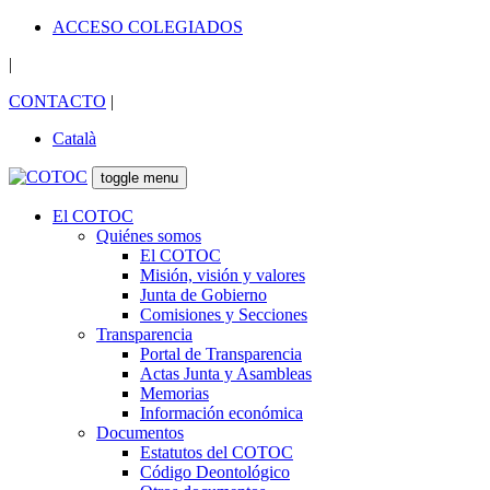
ACCESO COLEGIADOS
|
CONTACTO
|
Català
toggle menu
El COTOC
Quiénes somos
El COTOC
Misión, visión y valores
Junta de Gobierno
Comisiones y Secciones
Transparencia
Portal de Transparencia
Actas Junta y Asambleas
Memorias
Información económica
Documentos
Estatutos del COTOC
Código Deontológico