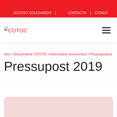
ACCESO COLEGIADOS
|
CONTACTO
|
CATALÀ
Inici
Documents COTOC
Informació econòmica
Pressupostos
>
>
>
Pressupost 2019