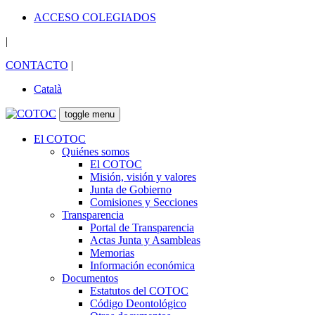
ACCESO COLEGIADOS
|
CONTACTO
|
Català
toggle menu
El COTOC
Quiénes somos
El COTOC
Misión, visión y valores
Junta de Gobierno
Comisiones y Secciones
Transparencia
Portal de Transparencia
Actas Junta y Asambleas
Memorias
Información económica
Documentos
Estatutos del COTOC
Código Deontológico