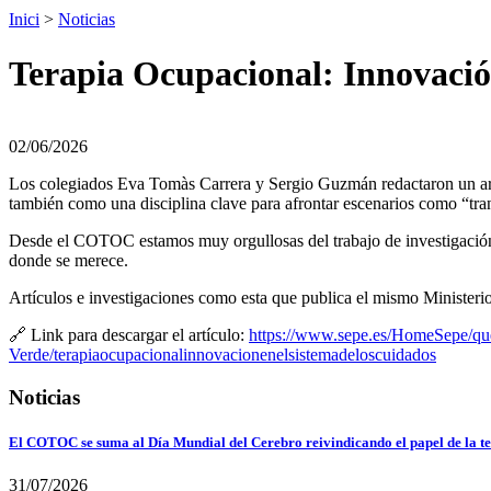
Inici
>
Noticias
Terapia Ocupacional: Innovación
02/06/2026
Los colegiados Eva Tomàs Carrera y Sergio Guzmán redactaron un artí
también como una disciplina clave para afrontar escenarios como “trans
Desde el COTOC estamos muy orgullosas del trabajo de investigación 
donde se merece.
Artículos e investigaciones como esta que publica el mismo Ministeri
🔗 Link para descargar el artículo:
https://www.sepe.es/HomeSepe/que-
Verde/terapiaocupacionalinnovacionenelsistemadeloscuidados
Noticias
El COTOC se suma al Día Mundial del Cerebro reivindicando el papel de la te
31/07/2026