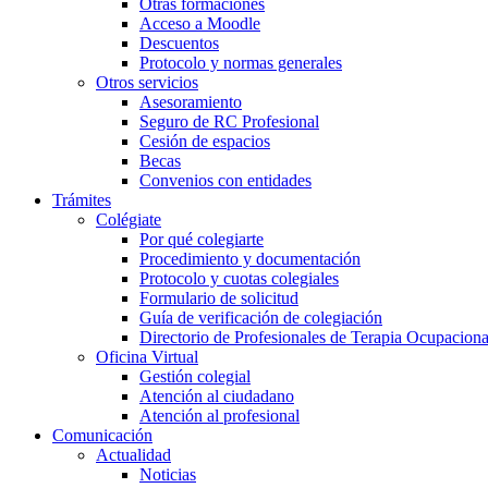
Otras formaciones
Acceso a Moodle
Descuentos
Protocolo y normas generales
Otros servicios
Asesoramiento
Seguro de RC Profesional
Cesión de espacios
Becas
Convenios con entidades
Trámites
Colégiate
Por qué colegiarte
Procedimiento y documentación
Protocolo y cuotas colegiales
Formulario de solicitud
Guía de verificación de colegiación
Directorio de Profesionales de Terapia Ocupaciona
Oficina Virtual
Gestión colegial
Atención al ciudadano
Atención al profesional
Comunicación
Actualidad
Noticias