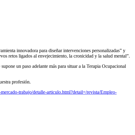
amienta innovadora para diseñar intervenciones personalizadas” y
os retos ligados al envejecimiento, la cronicidad y la salud mental”.
 supone un paso adelante más para situar a la Terapia Ocupacional
estra profesión.
ercado-trabajo/detalle-articulo.html?detail=/revista/Empleo-