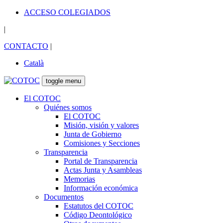
ACCESO COLEGIADOS
|
CONTACTO
|
Català
toggle menu
El COTOC
Quiénes somos
El COTOC
Misión, visión y valores
Junta de Gobierno
Comisiones y Secciones
Transparencia
Portal de Transparencia
Actas Junta y Asambleas
Memorias
Información económica
Documentos
Estatutos del COTOC
Código Deontológico