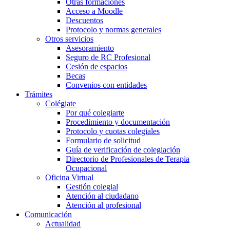
Otras formaciones
Acceso a Moodle
Descuentos
Protocolo y normas generales
Otros servicios
Asesoramiento
Seguro de RC Profesional
Cesión de espacios
Becas
Convenios con entidades
Trámites
Colégiate
Por qué colegiarte
Procedimiento y documentación
Protocolo y cuotas colegiales
Formulario de solicitud
Guía de verificación de colegiación
Directorio de Profesionales de Terapia
Ocupacional
Oficina Virtual
Gestión colegial
Atención al ciudadano
Atención al profesional
Comunicación
Actualidad