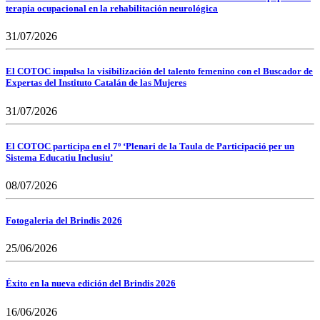
terapia ocupacional en la rehabilitación neurológica
31/07/2026
El COTOC impulsa la visibilización del talento femenino con el Buscador de
Expertas del Instituto Catalán de las Mujeres
31/07/2026
El COTOC participa en el 7º ‘Plenari de la Taula de Participació per un
Sistema Educatiu Inclusiu’
08/07/2026
Fotogaleria del Brindis 2026
25/06/2026
Éxito en la nueva edición del Brindis 2026
16/06/2026