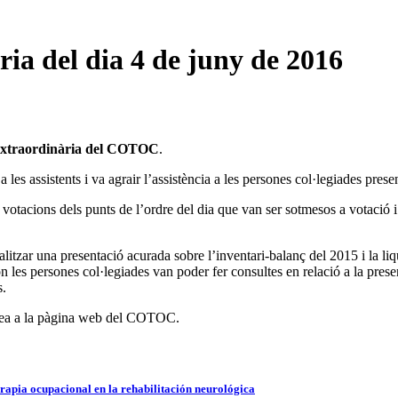
ia del dia 4 de juny de 2016
Extraordinària del COTOC
.
s assistents i va agrair l’assistència a les persones col·legiades presen
votacions dels punts de l’ordre del dia que van ser sotmesos a votació i
itzar una presentació acurada sobre l’inventari-balanç del 2015 i la liq
 les persones col·legiades van poder fer consultes en relació a la prese
s.
mblea a la pàgina web del COTOC.
rapia ocupacional en la rehabilitación neurológica