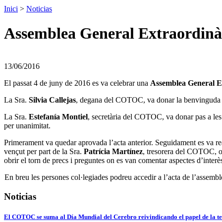
Inici
>
Noticias
Assemblea General Extraordinàr
13/06/2016
El passat 4 de juny de 2016 es va celebrar una
Assemblea General 
La Sra.
Silvia Callejas
, degana del COTOC, va donar la benvinguda a le
La Sra.
Estefanía Montiel
, secretària del COTOC, va donar pas a les 
per unanimitat.
Primerament va quedar aprovada l’acta anterior. Seguidament es va real
vençut per part de la Sra.
Patrícia Martínez
, tresorera del COTOC, on
obrir el torn de precs i preguntes on es van comentar aspectes d’interè
En breu les persones col·legiades podreu accedir a l’acta de l’asse
Noticias
El COTOC se suma al Día Mundial del Cerebro reivindicando el papel de la te