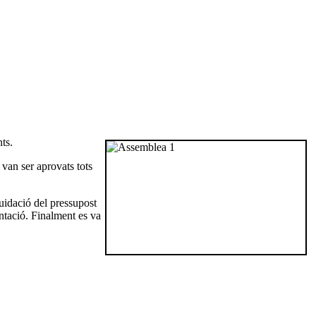
ts.
 van ser aprovats tots
uidació del pressupost
ntació. Finalment es va