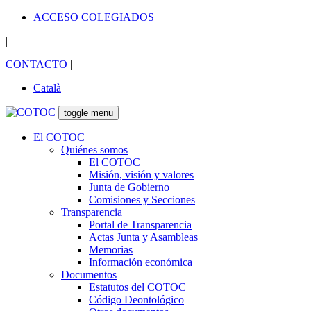
ACCESO COLEGIADOS
|
CONTACTO
|
Català
toggle menu
El COTOC
Quiénes somos
El COTOC
Misión, visión y valores
Junta de Gobierno
Comisiones y Secciones
Transparencia
Portal de Transparencia
Actas Junta y Asambleas
Memorias
Información económica
Documentos
Estatutos del COTOC
Código Deontológico