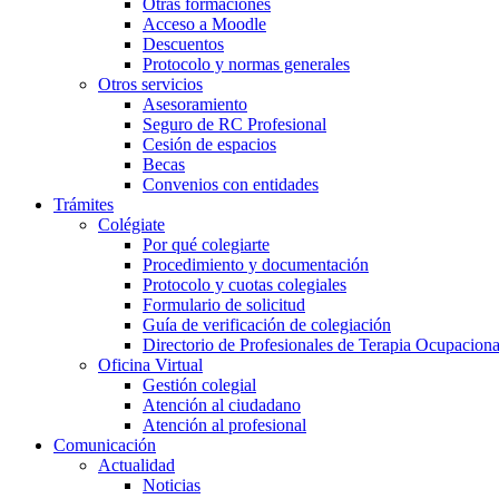
Otras formaciones
Acceso a Moodle
Descuentos
Protocolo y normas generales
Otros servicios
Asesoramiento
Seguro de RC Profesional
Cesión de espacios
Becas
Convenios con entidades
Trámites
Colégiate
Por qué colegiarte
Procedimiento y documentación
Protocolo y cuotas colegiales
Formulario de solicitud
Guía de verificación de colegiación
Directorio de Profesionales de Terapia Ocupaciona
Oficina Virtual
Gestión colegial
Atención al ciudadano
Atención al profesional
Comunicación
Actualidad
Noticias