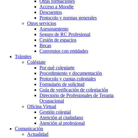
Otras formaciones
Acceso a Moodle
Descuentos
Protocolo y normas generales
Otros servicios
Asesoramiento
Seguro de RC Profesional
Cesión de espacios
Becas
Convenios con entidades
Trámites
Colégiate
Por qué colegiarte
Procedimiento y documentación
Protocolo y cuotas colegiales
Formulario de solicitud
Guía de verificación de colegiación
Directorio de Profesionales de Terapia
Ocupacional
Oficina Virtual
Gestión colegial
Atención al ciudadano
Atención al profesional
Comunicación
Actualidad