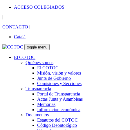
ACCESO COLEGIADOS
|
CONTACTO
|
Català
toggle menu
El COTOC
Quiénes somos
El COTOC
Misión, visión y valores
Junta de Gobierno
Comisiones y Secciones
Transparencia
Portal de Transparencia
Actas Junta y Asambleas
Memorias
Información económica
Documentos
Estatutos del COTOC
Código Deontológico