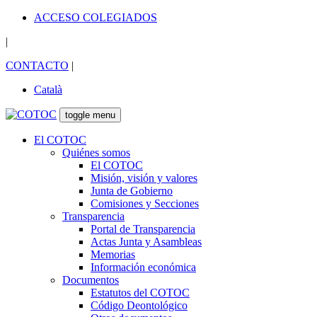
ACCESO COLEGIADOS
|
CONTACTO
|
Català
toggle menu
El COTOC
Quiénes somos
El COTOC
Misión, visión y valores
Junta de Gobierno
Comisiones y Secciones
Transparencia
Portal de Transparencia
Actas Junta y Asambleas
Memorias
Información económica
Documentos
Estatutos del COTOC
Código Deontológico