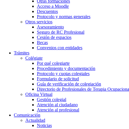
Otras formaciones
Acceso a Moodle
Descuentos
Protocolo y normas generales
Otros servicios
Asesoramiento
Seguro de RC Profesional
Cesión de espacios
Becas
Convenios con entidades
Trámites
Colégiate
Por qué colegiarte
Procedimiento y documentación
Protocolo y cuotas colegiales
Formulario de solicitud
Guía de verificación de colegiación
Directorio de Profesionales de Terapia Ocupaciona
Oficina Virtual
Gestión colegial
Atención al ciudadano
Atención al profesional
Comunicación
Actualidad
Noticias