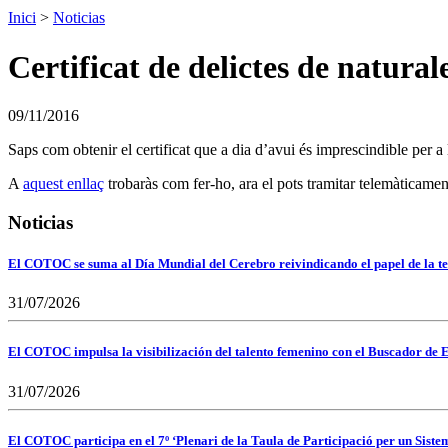
Inici
>
Noticias
Certificat de delictes de natural
09/11/2016
Saps com obtenir el certificat que a dia d’avui és imprescindible per a
A
aquest enllaç
trobaràs com fer-ho, ara el pots tramitar telemàticamen
Noticias
El COTOC se suma al Día Mundial del Cerebro reivindicando el papel de la te
31/07/2026
El COTOC impulsa la visibilización del talento femenino con el Buscador de E
31/07/2026
El COTOC participa en el 7º ‘Plenari de la Taula de Participació per un Siste