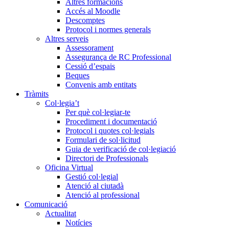
Altres formacions
Accés al Moodle
Descomptes
Protocol i normes generals
Altres serveis
Assessorament
Assegurança de RC Professional
Cessió d’espais
Beques
Convenis amb entitats
Tràmits
Col·legia’t
Per què col·legiar-te
Procediment i documentació
Protocol i quotes col·legials
Formulari de sol·licitud
Guia de verificació de col·legiació
Directori de Professionals
Oficina Virtual
Gestió col·legial
Atenció al ciutadà
Atenció al professional
Comunicació
Actualitat
Notícies