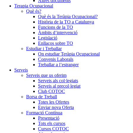
Altres documents
Terapia Ocupacional
Què és?
Què és la Teràpia Ocupacional?
Història de la TO a Catalunya
Funcions de la TO
Àmbits d’intervenció
Legislació
Enllaços sobre TO
Estudiar i Treballar
On estudiar Teràpia Ocupacional
Convenis Laborals
Treballar a l’estranger
Serveis
Serveis que us oferim
Serveis als col·legiats
Serveis al precol·legiat
Club COTOC
Borsa de Treball
Totes les Ofertes
Enviar nova Oferta
Formació Contínua
Presentació
Tots els cursos
Cursos COTOC