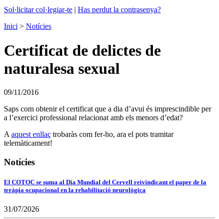
Sol·licitar col·legiar-te
|
Has perdut la contrasenya?
Inici
>
Notícies
Certificat de delictes de
naturalesa sexual
09/11/2016
Saps com obtenir el certificat que a dia d’avui és imprescindible per
a l’exercici professional relacionat amb els menors d’edat?
A
aquest enllaç
trobaràs com fer-ho, ara el pots tramitar
telemàticament!
Notícies
El COTOC se suma al Dia Mundial del Cervell reivindicant el paper de la
teràpia ocupacional en la rehabilitació neurològica
31/07/2026