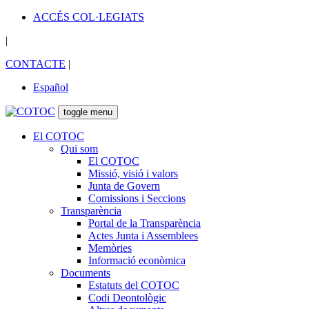
ACCÉS COL·LEGIATS
|
CONTACTE
|
Español
toggle menu
El COTOC
Qui som
El COTOC
Missió, visió i valors
Junta de Govern
Comissions i Seccions
Transparència
Portal de la Transparència
Actes Junta i Assemblees
Memòries
Informació econòmica
Documents
Estatuts del COTOC
Codi Deontològic