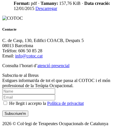
Format:
pdf ·
Tamany:
157,76 KiB ·
Data creació:
12/01/2015
Descarregar
Contacte
C. de Casp, 130, Edifici COACB, Despatx 5
08013 Barcelona
Telèfon: 606 50 85 28
Email:
info@cotoc.cat
Consulta l’horari d’
atenció presencial
Subscriu-te al Breus
Estigues informat/da de tot el que passa al COTOC i el món
professional de la Teràpia Ocupacional.
He llegit i accepto la
Política de privacitat
2026 © Col·legi de Terapeutes Ocupacionals de Catalunya