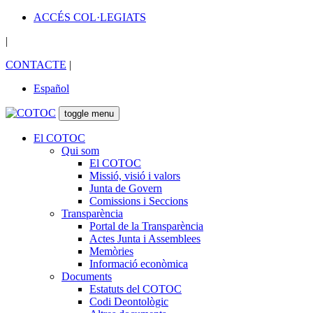
ACCÉS COL·LEGIATS
|
CONTACTE
|
Español
toggle menu
El COTOC
Qui som
El COTOC
Missió, visió i valors
Junta de Govern
Comissions i Seccions
Transparència
Portal de la Transparència
Actes Junta i Assemblees
Memòries
Informació econòmica
Documents
Estatuts del COTOC
Codi Deontològic