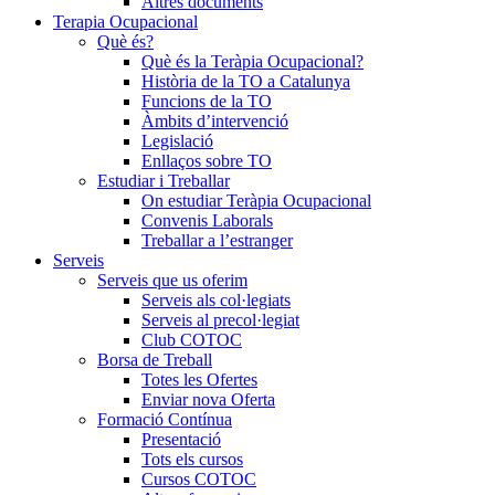
Altres documents
Terapia Ocupacional
Què és?
Què és la Teràpia Ocupacional?
Història de la TO a Catalunya
Funcions de la TO
Àmbits d’intervenció
Legislació
Enllaços sobre TO
Estudiar i Treballar
On estudiar Teràpia Ocupacional
Convenis Laborals
Treballar a l’estranger
Serveis
Serveis que us oferim
Serveis als col·legiats
Serveis al precol·legiat
Club COTOC
Borsa de Treball
Totes les Ofertes
Enviar nova Oferta
Formació Contínua
Presentació
Tots els cursos
Cursos COTOC