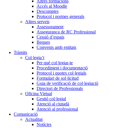
Altres formacions
Accés al Moodle
Descomptes
Protocol i normes generals
Altres serveis
Assessorament
Assegurança de RC Professional
Cessió d’espais
Beques
Convenis amb entitats
Tràmits
Col·legia’t
Per què col·legiar-te
Procediment i documentació
Protocol i quotes col·legials
Formulari de sol·licitud
Guia de verificació de col·legiació
Directori de Professionals
Oficina Virtual
Gestió col·legial
Atenció al ciutadà
Atenció al professional
Comunicació
Actualitat
Notícies