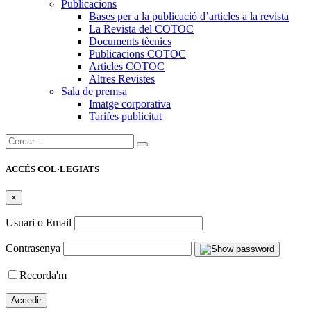
Publicacions
Bases per a la publicació d’articles a la revista
La Revista del COTOC
Documents tècnics
Publicacions COTOC
Articles COTOC
Altres Revistes
Sala de premsa
Imatge corporativa
Tarifes publicitat
Cercar:
ACCÉS COL·LEGIATS
×
Usuari o Email
Contrasenya
Recorda'm