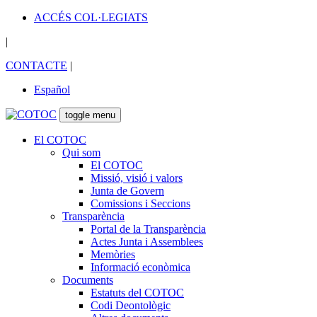
ACCÉS COL·LEGIATS
|
CONTACTE
|
Español
toggle menu
El COTOC
Qui som
El COTOC
Missió, visió i valors
Junta de Govern
Comissions i Seccions
Transparència
Portal de la Transparència
Actes Junta i Assemblees
Memòries
Informació econòmica
Documents
Estatuts del COTOC
Codi Deontològic