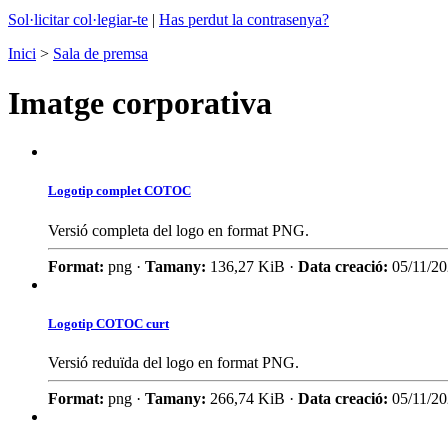
Sol·licitar col·legiar-te
|
Has perdut la contrasenya?
Inici
>
Sala de premsa
Imatge corporativa
Logotip complet COTOC
Versió completa del logo en format PNG.
Format:
png ·
Tamany:
136,27 KiB ·
Data creació:
05/11/2
Logotip COTOC curt
Versió reduïda del logo en format PNG.
Format:
png ·
Tamany:
266,74 KiB ·
Data creació:
05/11/2