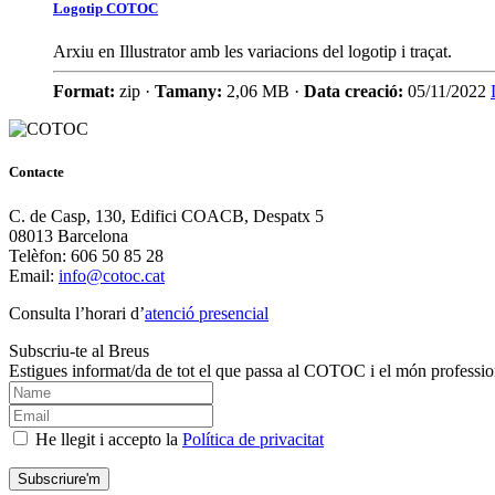
Logotip COTOC
Arxiu en Illustrator amb les variacions del logotip i traçat.
Format:
zip ·
Tamany:
2,06 MB ·
Data creació:
05/11/2022
Contacte
C. de Casp, 130, Edifici COACB, Despatx 5
08013 Barcelona
Telèfon: 606 50 85 28
Email:
info@cotoc.cat
Consulta l’horari d’
atenció presencial
Subscriu-te al Breus
Estigues informat/da de tot el que passa al COTOC i el món professio
He llegit i accepto la
Política de privacitat