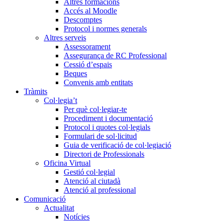
Altres formacions
Accés al Moodle
Descomptes
Protocol i normes generals
Altres serveis
Assessorament
Assegurança de RC Professional
Cessió d’espais
Beques
Convenis amb entitats
Tràmits
Col·legia’t
Per què col·legiar-te
Procediment i documentació
Protocol i quotes col·legials
Formulari de sol·licitud
Guia de verificació de col·legiació
Directori de Professionals
Oficina Virtual
Gestió col·legial
Atenció al ciutadà
Atenció al professional
Comunicació
Actualitat
Notícies