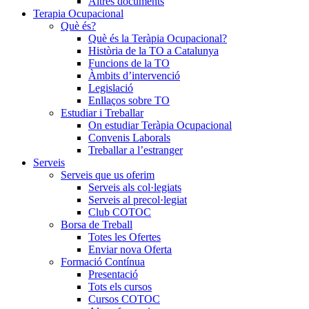
Altres documents
Terapia Ocupacional
Què és?
Què és la Teràpia Ocupacional?
Història de la TO a Catalunya
Funcions de la TO
Àmbits d’intervenció
Legislació
Enllaços sobre TO
Estudiar i Treballar
On estudiar Teràpia Ocupacional
Convenis Laborals
Treballar a l’estranger
Serveis
Serveis que us oferim
Serveis als col·legiats
Serveis al precol·legiat
Club COTOC
Borsa de Treball
Totes les Ofertes
Enviar nova Oferta
Formació Contínua
Presentació
Tots els cursos
Cursos COTOC