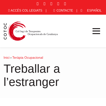
ACCÉS COL·LEGIATS
|
CONTACTE
|
ESPAÑOL
Inici
Teràpia Ocupacional
>
Treballar a
l’estranger