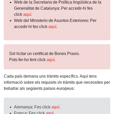
Web de la Secretaria de Política lingüística de la
Generalitat de Catalunya: Per accedir-hi fes
click
aquí
.
Web del Ministerio de Asuntos Exteriores: Per
accedir-hi fes click
aquí
.
Sol·licitar un certificat de Bones Praxis.
Pots fer-ho fent click
aquí
.
Cada país demana uns tràmits específics. Aquí tens
informació sobre els requisits i/o tràmits que necessites per
treballar als següents països europeus:
Alemanya:
Fes click
aquí
.
França:
Fes click
aquí
.