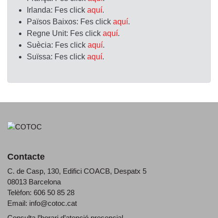
Irlanda:
Fes click
aquí
.
Països Baixos:
Fes click
aquí
.
Regne Unit:
Fes click
aquí
.
Suècia:
Fes click
aquí
.
Suïssa:
Fes click
aquí
.
Contacte
C. de Casp, 130, Edifici COACB, Despatx 5
08013 Barcelona
Telèfon: 606 50 85 28
Email:
info@cotoc.cat
Consulta l’horari d’
atenció presencial