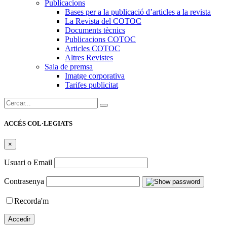
Publicacions
Bases per a la publicació d’articles a la revista
La Revista del COTOC
Documents tècnics
Publicacions COTOC
Articles COTOC
Altres Revistes
Sala de premsa
Imatge corporativa
Tarifes publicitat
Cercar:
ACCÉS COL·LEGIATS
×
Usuari o Email
Contrasenya
Recorda'm