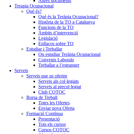
Altres documents
Terapia Ocupacional
Què és?
Què és la Teràpia Ocupacional?
Història de la TO a Catalunya
Funcions de la TO
Àmbits d’intervenció
Legislació
Enllaços sobre TO
Estudiar i Treballar
On estudiar Teràpia Ocupacional
Convenis Laborals
Treballar a l’estranger
Serveis
Serveis que us oferim
Serveis als col·legiats
Serveis al precol·legiat
Club COTOC
Borsa de Treball
Totes les Ofertes
Enviar nova Oferta
Formació Contínua
Presentació
Tots els cursos
Cursos COTOC