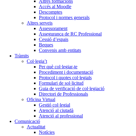
Altres formacions
Accés al Moodle
Descomptes
Protocol i normes generals
Altres serveis
Assessorament
Assegurança de RC Professional
Cessió d’espais
Beques
Convenis amb entitats
Tràmits
Col·legia’t
Per què col·legiar-te
Procediment i documentació
Protocol i quotes col·legials
Formulari de sol·licitud
Guia de verificació de col·legiació
Directori de Professionals
Oficina Virtual
Gestió col·legial
Atenció al ciutadà
Atenció al professional
Comunicació
Actualitat
Notícies