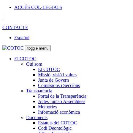
ACCÉS COL·LEGIATS
|
CONTACTE
|
Español
toggle menu
El COTOC
Qui som
El COTOC
Missió, visió i valors
Junta de Govern
Comissions i Seccions
Transparència
Portal de la Transparència
Actes Junta i Assemblees
Memòries
Informació econòmica
Documents
Estatuts del COTOC
Codi Deontològic