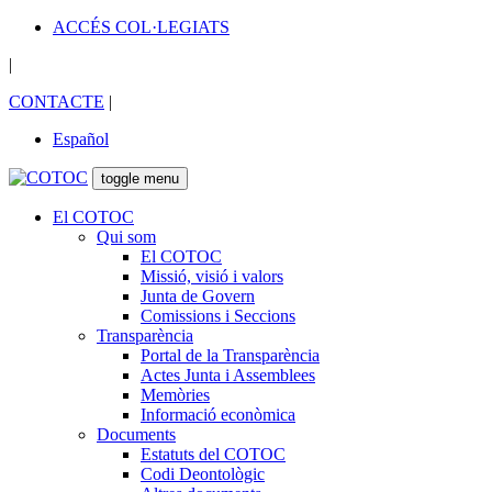
ACCÉS COL·LEGIATS
|
CONTACTE
|
Español
toggle menu
El COTOC
Qui som
El COTOC
Missió, visió i valors
Junta de Govern
Comissions i Seccions
Transparència
Portal de la Transparència
Actes Junta i Assemblees
Memòries
Informació econòmica
Documents
Estatuts del COTOC
Codi Deontològic