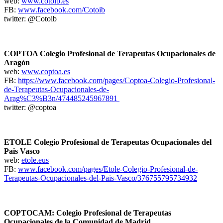
web:
www.cotoib.es
FB:
www.facebook.com/Cotoib
twitter: @Cotoib
COPTOA Colegio Profesional de Terapeutas Ocupacionales de
Aragón
web:
www.coptoa.es
FB:
https://www.facebook.com/pages/Coptoa-Colegio-Profesional-
de-Terapeutas-Ocupacionales-de-
Arag%C3%B3n/474485245967891
twitter: @coptoa
ETOLE Colegio Profesional de Terapeutas Ocupacionales del
Pais Vasco
web:
etole.eus
FB:
www.facebook.com/pages/Etole-Colegio-Profesional-de-
Terapeutas-Ocupacionales-del-Pais-Vasco/376755795734932
COPTOCAM: Colegio Profesional de Terapeutas
Ocupacionales de la Comunidad de Madrid