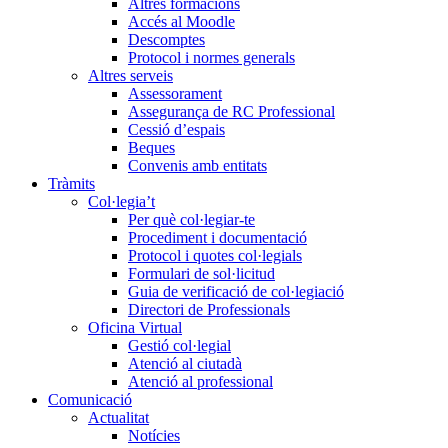
Altres formacions
Accés al Moodle
Descomptes
Protocol i normes generals
Altres serveis
Assessorament
Assegurança de RC Professional
Cessió d’espais
Beques
Convenis amb entitats
Tràmits
Col·legia’t
Per què col·legiar-te
Procediment i documentació
Protocol i quotes col·legials
Formulari de sol·licitud
Guia de verificació de col·legiació
Directori de Professionals
Oficina Virtual
Gestió col·legial
Atenció al ciutadà
Atenció al professional
Comunicació
Actualitat
Notícies