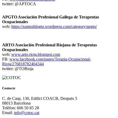
twitter: @APTOCA
APGTO Asociación Profesional Gallega de Terapeutas
Ocupacionales
web:
https://xuntosblogto.wordpress.com/category/apgto/
ARTO Asociación Profesional Riojana de Terapeutas
Ocupacionales
web:
www.arto-rioja.blogspot.com
FB:
www.facebook.com/pages/Terapia-Ocupacional-
Rioja/276818782404344
twitter: @TORioja
Contacte
C. de Casp, 130, Edifici COACB, Despatx 5
08013 Barcelona
Telèfon: 606 50 85 28
Email:
info@cotoc.cat