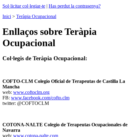
Sol·licitar col·legiar-te
|
Has perdut la contrasenya?
Inici
>
Teràpia Ocupacional
Enllaços sobre Teràpia
Ocupacional
Col·legis de Teràpia Ocupacional:
COFTO-CLM Colegio Oficial de Terapeutas de Castilla La
Mancha
web:
www.coftoclm.org
FB:
www.facebook.com/cofto.clm
twitter: @COFTOCLM
COTONA-NALTE Colegio de Terapeutas Ocupacionales de
Navarra
web:
www.cotona-nalte.com