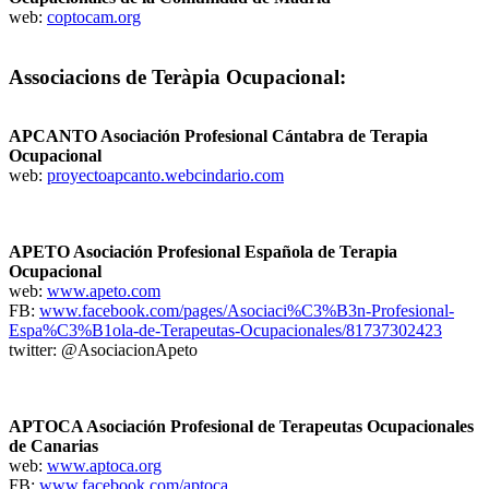
web:
coptocam.org
Associacions
de Teràpia Ocupacional:
APCANTO Asociación Profesional Cántabra de Terapia
Ocupacional
web:
proyectoapcanto.webcindario.com
APETO Asociación Profesional Española de Terapia
Ocupacional
web:
www.apeto.com
FB:
www.facebook.com/pages/Asociaci%C3%B3n-Profesional-
Espa%C3%B1ola-de-Terapeutas-Ocupacionales/81737302423
twitter: @AsociacionApeto
APTOCA Asociación Profesional de Terapeutas Ocupacionales
de Canarias
web:
www.aptoca.org
FB:
www.facebook.com/aptoca