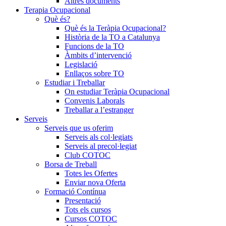
Altres documents
Terapia Ocupacional
Què és?
Què és la Teràpia Ocupacional?
Història de la TO a Catalunya
Funcions de la TO
Àmbits d’intervenció
Legislació
Enllaços sobre TO
Estudiar i Treballar
On estudiar Teràpia Ocupacional
Convenis Laborals
Treballar a l’estranger
Serveis
Serveis que us oferim
Serveis als col·legiats
Serveis al precol·legiat
Club COTOC
Borsa de Treball
Totes les Ofertes
Enviar nova Oferta
Formació Contínua
Presentació
Tots els cursos
Cursos COTOC