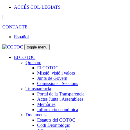
ACCÉS COL·LEGIATS
|
CONTACTE
|
Español
toggle menu
El COTOC
Qui som
El COTOC
Missió, visió i valors
Junta de Govern
Comissions i Seccions
Transparència
Portal de la Transparència
Actes Junta i Assemblees
Memòries
Informació econòmica
Documents
Estatuts del COTOC
Codi Deontològic