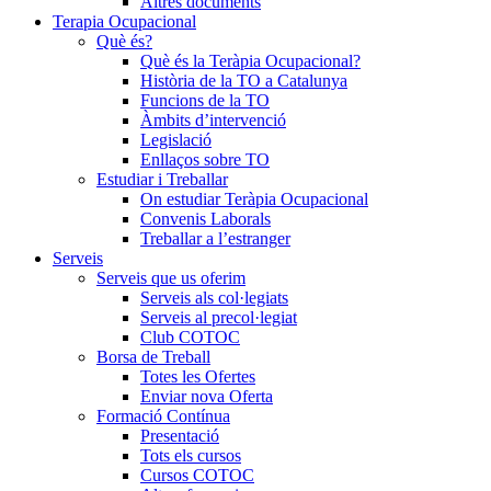
Altres documents
Terapia Ocupacional
Què és?
Què és la Teràpia Ocupacional?
Història de la TO a Catalunya
Funcions de la TO
Àmbits d’intervenció
Legislació
Enllaços sobre TO
Estudiar i Treballar
On estudiar Teràpia Ocupacional
Convenis Laborals
Treballar a l’estranger
Serveis
Serveis que us oferim
Serveis als col·legiats
Serveis al precol·legiat
Club COTOC
Borsa de Treball
Totes les Ofertes
Enviar nova Oferta
Formació Contínua
Presentació
Tots els cursos
Cursos COTOC