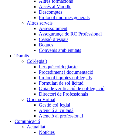
Altres formacions
Accés al Moodle
Descomptes
Protocol i normes generals
Altres serveis
Assessorament
Assegurança de RC Professional
Cessió d’espais
Beques
Convenis amb entitats
Tràmits
Col·legia’t
Per què col·legiar-te
Procediment i documentació
Protocol i quotes col·legials
Formulari de sol·licitud
Guia de verificació de col·legiació
Directori de Professionals
Oficina Virtual
Gestió col·legial
Atenció al ciutadà
Atenció al professional
Comunicació
Actualitat
Notícies