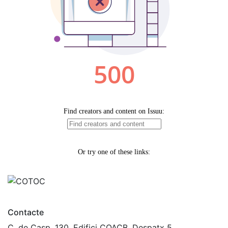
Contacte
C. de Casp, 130, Edifici COACB, Despatx 5