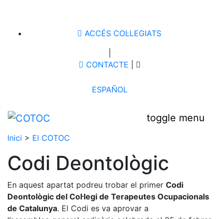
ACCÉS COL·LEGIATS
|
CONTACTE
|
ESPAÑOL
toggle menu
Inici
>
El COTOC
Codi Deontològic
En aquest apartat podreu trobar el primer
Codi
Deontològic del Col·legi de Terapeutes Ocupacionals
de Catalunya
. El Codi es va aprovar a