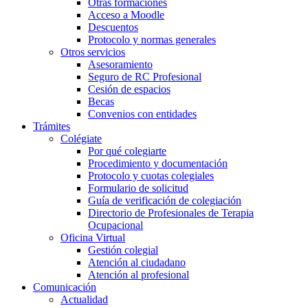
Otras formaciones
Acceso a Moodle
Descuentos
Protocolo y normas generales
Otros servicios
Asesoramiento
Seguro de RC Profesional
Cesión de espacios
Becas
Convenios con entidades
Trámites
Colégiate
Por qué colegiarte
Procedimiento y documentación
Protocolo y cuotas colegiales
Formulario de solicitud
Guía de verificación de colegiación
Directorio de Profesionales de Terapia
Ocupacional
Oficina Virtual
Gestión colegial
Atención al ciudadano
Atención al profesional
Comunicación
Actualidad