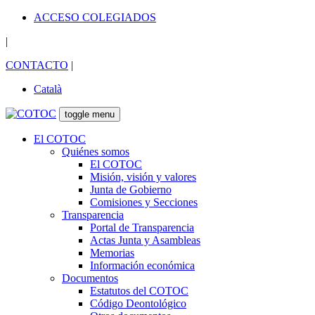
ACCESO COLEGIADOS
|
CONTACTO
|
Català
toggle menu
El COTOC
Quiénes somos
El COTOC
Misión, visión y valores
Junta de Gobierno
Comisiones y Secciones
Transparencia
Portal de Transparencia
Actas Junta y Asambleas
Memorias
Información económica
Documentos
Estatutos del COTOC
Código Deontológico