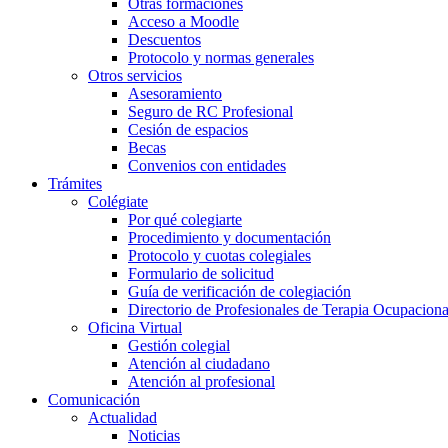
Otras formaciones
Acceso a Moodle
Descuentos
Protocolo y normas generales
Otros servicios
Asesoramiento
Seguro de RC Profesional
Cesión de espacios
Becas
Convenios con entidades
Trámites
Colégiate
Por qué colegiarte
Procedimiento y documentación
Protocolo y cuotas colegiales
Formulario de solicitud
Guía de verificación de colegiación
Directorio de Profesionales de Terapia Ocupaciona
Oficina Virtual
Gestión colegial
Atención al ciudadano
Atención al profesional
Comunicación
Actualidad
Noticias