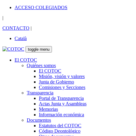
ACCESO COLEGIADOS
|
CONTACTO
|
Català
toggle menu
El COTOC
Quiénes somos
El COTOC
Misión, visión y valores
Junta de Gobierno
Comisiones y Secciones
Transparencia
Portal de Transparencia
Actas Junta y Asambleas
Memorias
Información económica
Documentos
Estatutos del COTOC
Código Deontológico