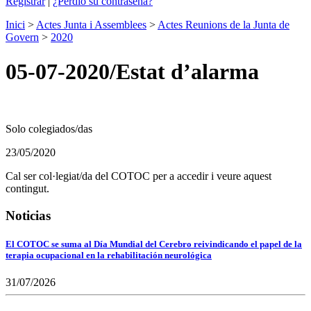
Registrar
|
¿Perdió su contraseña?
Inici
>
Actes Junta i Assemblees
>
Actes Reunions de la Junta de
Govern
>
2020
05-07-2020/Estat d’alarma
Solo colegiados/das
23/05/2020
Cal ser col·legiat/da del COTOC per a accedir i veure aquest
contingut.
Noticias
El COTOC se suma al Día Mundial del Cerebro reivindicando el papel de la
terapia ocupacional en la rehabilitación neurológica
31/07/2026