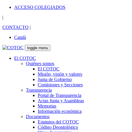
ACCESO COLEGIADOS
|
CONTACTO
|
Català
toggle menu
El COTOC
Quiénes somos
El COTOC
Misión, visión y valores
Junta de Gobierno
Comisiones y Secciones
Transparencia
Portal de Transparencia
Actas Junta y Asambleas
Memorias
Información económica
Documentos
Estatutos del COTOC
Código Deontológico