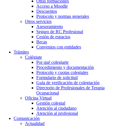
Otras formaciones
Acceso a Moodle
Descuentos
Protocolo y normas generales
Otros servicios
Asesoramiento
Seguro de RC Profesional
Cesión de espacios
Becas
Convenios con entidades
Trámites
Colégiate
Por qué colegiarte
Procedimiento y documentación
Protocolo y cuotas colegiales
Formulario de solicitud
Guía de verificación de colegiación
Directorio de Profesionales de Terapia
Ocupacional
Oficina Virtual
Gestión colegial
Atención al ciudadano
Atención al profesional
Comunicación
Actualidad