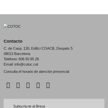
Contacto
C. de Casp, 130, Edifici COACB, Despatx 5
08013 Barcelona
Teléfono: 606 50 85 28
Email:
info@cotoc.cat
Consulta el horario de
atención presencial
Subscriu-te al Breus