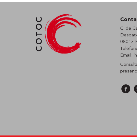
Conta
C. de C
Despatx
08013 B
Teléfon
Email:
i
Consult
presenc