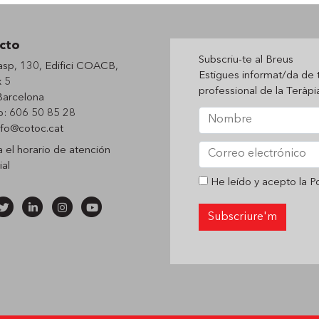
cto
Subscriu-te al Breus
asp, 130, Edifici COACB,
Estigues informat/da de 
 5
professional de la Teràp
arcelona
o: 606 50 85 28
nfo@cotoc.cat
a el horario de
atención
ial
He leído y acepto la
Po