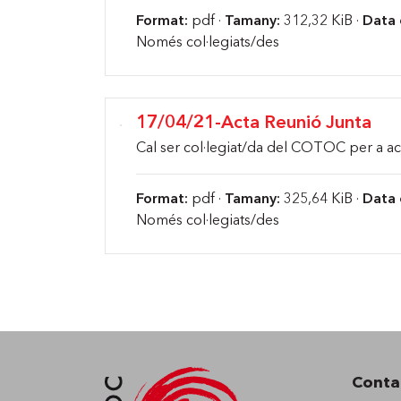
Format:
pdf ·
Tamany:
312,32 KiB ·
Data 
Només col·legiats/des
17/04/21-Acta Reunió Junta
Cal ser col·legiat/da del COTOC per a ac
Format:
pdf ·
Tamany:
325,64 KiB ·
Data 
Només col·legiats/des
Conta