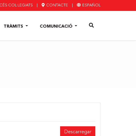
ÉS COL·LEGIATS
|
CONTACTE
|
ESPAÑOL
TRÀMITS
COMUNICACIÓ
Descarregar