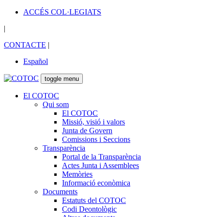
ACCÉS COL·LEGIATS
|
CONTACTE
|
Español
toggle menu
El COTOC
Qui som
El COTOC
Missió, visió i valors
Junta de Govern
Comissions i Seccions
Transparència
Portal de la Transparència
Actes Junta i Assemblees
Memòries
Informació econòmica
Documents
Estatuts del COTOC
Codi Deontològic