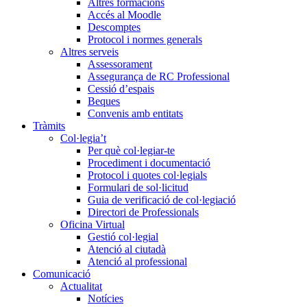
Altres formacions
Accés al Moodle
Descomptes
Protocol i normes generals
Altres serveis
Assessorament
Assegurança de RC Professional
Cessió d’espais
Beques
Convenis amb entitats
Tràmits
Col·legia’t
Per què col·legiar-te
Procediment i documentació
Protocol i quotes col·legials
Formulari de sol·licitud
Guia de verificació de col·legiació
Directori de Professionals
Oficina Virtual
Gestió col·legial
Atenció al ciutadà
Atenció al professional
Comunicació
Actualitat
Notícies