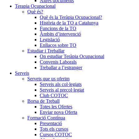
Altres documents
Terapia Ocupacional
Què és?
Què és la Teràpia Ocupacional?
Història de la TO a Catalunya
Funcions de la TO
Àmbits d’intervenció
Legislació
Enllaços sobre TO
Estudiar i Treballar
On estudiar Teràpia Ocupacional
Convenis Laborals
Treballar a l’estranger
Serveis
Serveis que us oferim
Serveis als col·legiats
Serveis al precol·legiat
Club COTOC
Borsa de Treball
Totes les Ofertes
Enviar nova Oferta
Formació Contínua
Presentació
Tots els cursos
Cursos COTOC