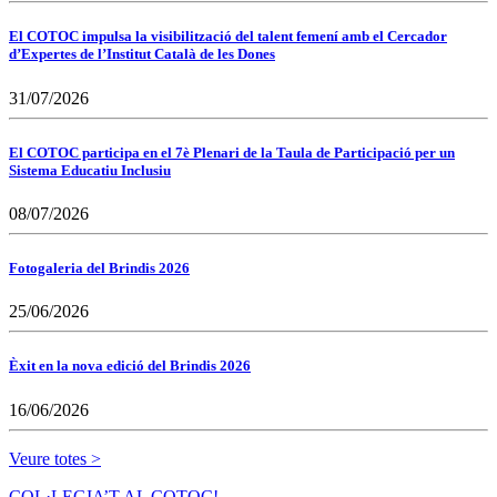
El COTOC impulsa la visibilització del talent femení amb el Cercador
d’Expertes de l’Institut Català de les Dones
31/07/2026
El COTOC participa en el 7è Plenari de la Taula de Participació per un
Sistema Educatiu Inclusiu
08/07/2026
Fotogaleria del Brindis 2026
25/06/2026
Èxit en la nova edició del Brindis 2026
16/06/2026
Veure totes >
COL·LEGIA’T AL COTOC!