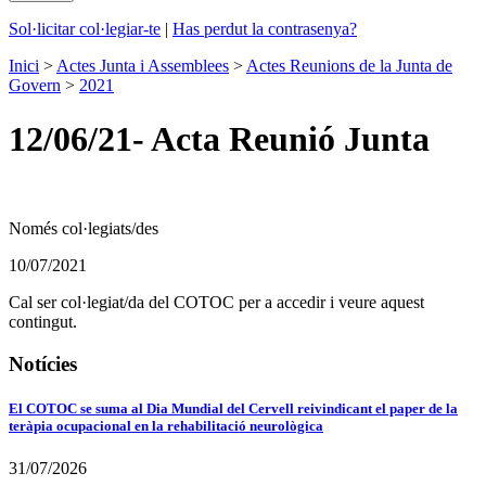
Sol·licitar col·legiar-te
|
Has perdut la contrasenya?
Inici
>
Actes Junta i Assemblees
>
Actes Reunions de la Junta de
Govern
>
2021
12/06/21- Acta Reunió Junta
Només col·legiats/des
10/07/2021
Cal ser col·legiat/da del COTOC per a accedir i veure aquest
contingut.
Notícies
El COTOC se suma al Dia Mundial del Cervell reivindicant el paper de la
teràpia ocupacional en la rehabilitació neurològica
31/07/2026