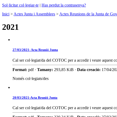
Sol·licitar col·legiar-te
|
Has perdut la contrasenya?
Inici
>
Actes Junta i Assemblees
>
Actes Reunions de la Junta de Go
2021
27/03/2021- Acta Reunió Junta
Cal ser col·legiat/da del COTOC per a accedir i veure aquest co
Format:
pdf ·
Tamany:
293,85 KiB ·
Data creació:
17/04/20
Només col·legiats/des
20/03/2021-Acta Reunió Junta
Cal ser col·legiat/da del COTOC per a accedir i veure aquest co