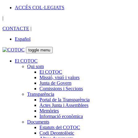
ACCÉS COL·LEGIATS
|
CONTACTE
|
Español
toggle menu
El COTOC
Qui som
El COTOC
Missió, visió i valors
Junta de Govern
Comissions i Seccions
Transparència
Portal de la Transparència
Actes Junta i Assemblees
Memòries
Informació econòmica
Documents
Estatuts del COTOC
Codi Deontològic