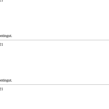
21
ntingut.
21
ntingut.
21