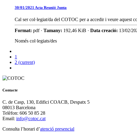
30/01/2021 Acta Reunió Junta
Cal ser col·legiat/da del COTOC per a accedir i veure aquest co
Format:
pdf ·
Tamany:
192,46 KiB ·
Data creació:
13/02/20
Només col·legiats/des
1
2
(current)
Contacte
C. de Casp, 130, Edifici COACB, Despatx 5
08013 Barcelona
Telèfon: 606 50 85 28
Email:
info@cotoc.cat
Consulta l’horari d’
atenció presencial