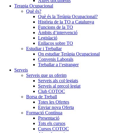
Altres documents
Terapia Ocupacional
Què és?
Què és la Teràpia Ocupacional?
Història de la TO a Catalunya
Funcions de la TO
Àmbits d’intervenció
Legislació
Enllaços sobre TO
Estudiar i Treballar
On estudiar Teràpia Ocupacional
Convenis Laborals
Treballar a l’estranger
Serveis
Serveis que us oferim
Serveis als col·legiats
Serveis al precol·legiat
Club COTOC
Borsa de Treball
Totes les Ofertes
Enviar nova Oferta
Formació Contínua
Presentació
Tots els cursos
Cursos COTOC