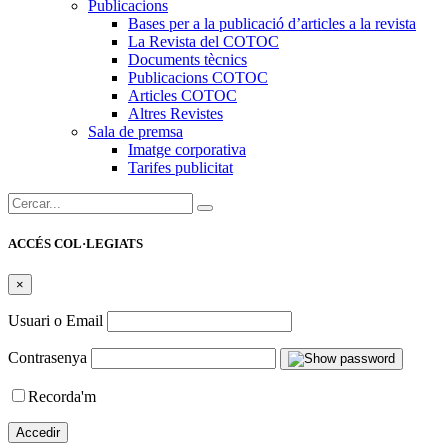
Publicacions
Bases per a la publicació d’articles a la revista
La Revista del COTOC
Documents tècnics
Publicacions COTOC
Articles COTOC
Altres Revistes
Sala de premsa
Imatge corporativa
Tarifes publicitat
Cercar:
ACCÉS COL·LEGIATS
×
Usuari o Email
Contrasenya
Recorda'm