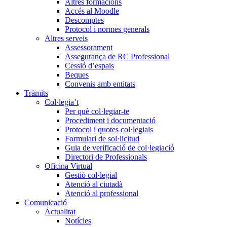
Altres formacions
Accés al Moodle
Descomptes
Protocol i normes generals
Altres serveis
Assessorament
Assegurança de RC Professional
Cessió d’espais
Beques
Convenis amb entitats
Tràmits
Col·legia’t
Per què col·legiar-te
Procediment i documentació
Protocol i quotes col·legials
Formulari de sol·licitud
Guia de verificació de col·legiació
Directori de Professionals
Oficina Virtual
Gestió col·legial
Atenció al ciutadà
Atenció al professional
Comunicació
Actualitat
Notícies