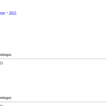
vern
>
2021
ntingut.
21
ntingut.