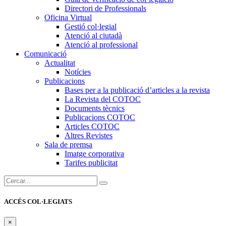
Directori de Professionals
Oficina Virtual
Gestió col·legial
Atenció al ciutadà
Atenció al professional
Comunicació
Actualitat
Notícies
Publicacions
Bases per a la publicació d’articles a la revista
La Revista del COTOC
Documents tècnics
Publicacions COTOC
Articles COTOC
Altres Revistes
Sala de premsa
Imatge corporativa
Tarifes publicitat
Cercar:
ACCÉS COL·LEGIATS
×