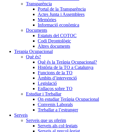
Transparència
Portal de la Transparència
Actes Junta i Assemblees
Memòries
Informació econòmica
Documents
Estatuts del COTOC
Codi Deontològic
Altres documents
Terapia Ocupacional
Què és?
Què és la Teràpia Ocupacional?
Història de la TO a Catalunya
Funcions de la TO
Àmbits d’intervenció
Legislació
Enllaços sobre TO
Estudiar i Treballar
On estudiar Teràpia Ocupacional
Convenis Laborals
Treballar a l’estranger
Serveis
Serveis que us oferim
Serveis als col·legiats
Serveis al precol·legiat