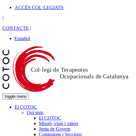
ACCÉS COL·LEGIATS
|
CONTACTE
|
Español
toggle menu
El COTOC
Qui som
El COTOC
Missió, visió i valors
Junta de Govern
Comissions i Seccions