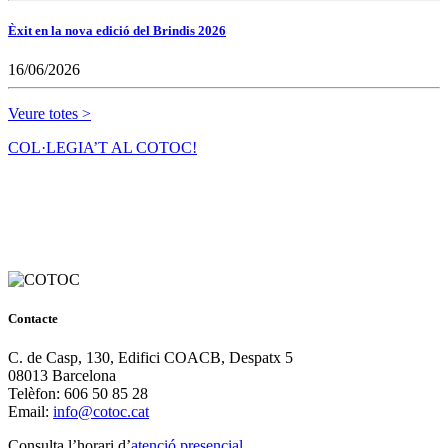
Èxit en la nova edició del Brindis 2026
16/06/2026
Veure totes >
COL·LEGIA’T AL COTOC!
Contacte
C. de Casp, 130, Edifici COACB, Despatx 5
08013 Barcelona
Telèfon: 606 50 85 28
Email:
info@cotoc.cat
Consulta l’horari d’
atenció presencial