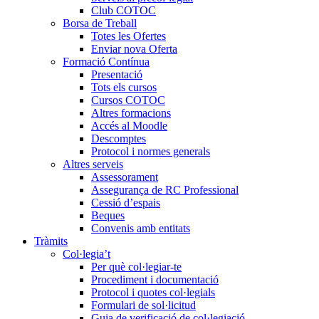
Club COTOC
Borsa de Treball
Totes les Ofertes
Enviar nova Oferta
Formació Contínua
Presentació
Tots els cursos
Cursos COTOC
Altres formacions
Accés al Moodle
Descomptes
Protocol i normes generals
Altres serveis
Assessorament
Assegurança de RC Professional
Cessió d’espais
Beques
Convenis amb entitats
Tràmits
Col·legia’t
Per què col·legiar-te
Procediment i documentació
Protocol i quotes col·legials
Formulari de sol·licitud
Guia de verificació de col·legiació