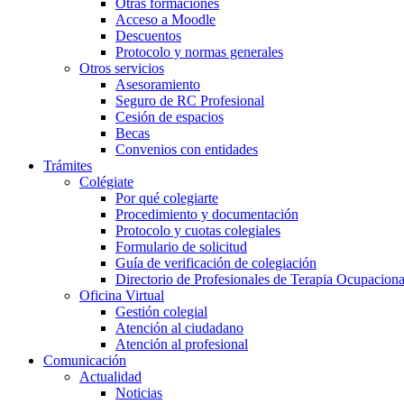
Otras formaciones
Acceso a Moodle
Descuentos
Protocolo y normas generales
Otros servicios
Asesoramiento
Seguro de RC Profesional
Cesión de espacios
Becas
Convenios con entidades
Trámites
Colégiate
Por qué colegiarte
Procedimiento y documentación
Protocolo y cuotas colegiales
Formulario de solicitud
Guía de verificación de colegiación
Directorio de Profesionales de Terapia Ocupaciona
Oficina Virtual
Gestión colegial
Atención al ciudadano
Atención al profesional
Comunicación
Actualidad
Noticias