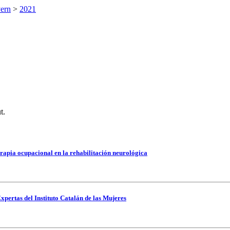
vern
>
2021
t.
rapia ocupacional en la rehabilitación neurológica
xpertas del Instituto Catalán de las Mujeres