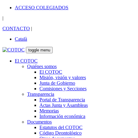
ACCESO COLEGIADOS
|
CONTACTO
|
Català
toggle menu
El COTOC
Quiénes somos
El COTOC
Misión, visión y valores
Junta de Gobierno
Comisiones y Secciones
Transparencia
Portal de Transparencia
Actas Junta y Asambleas
Memorias
Información económica
Documentos
Estatutos del COTOC
Código Deontológico