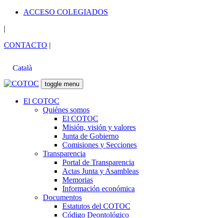
ACCESO COLEGIADOS
|
CONTACTO
|
Català
toggle menu
El COTOC
Quiénes somos
El COTOC
Misión, visión y valores
Junta de Gobierno
Comisiones y Secciones
Transparencia
Portal de Transparencia
Actas Junta y Asambleas
Memorias
Información económica
Documentos
Estatutos del COTOC
Código Deontológico