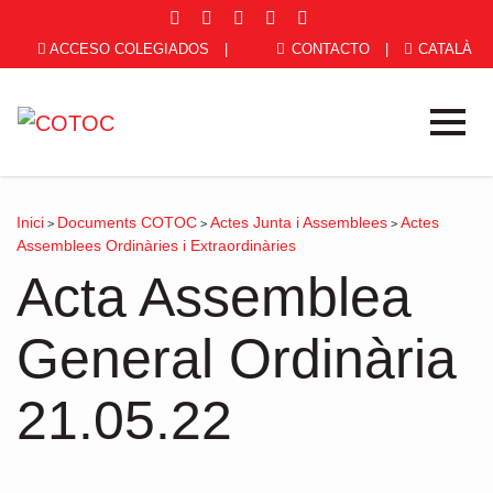
ACCESO COLEGIADOS
|
CONTACTO
|
CATALÀ
Inici
Documents COTOC
Actes Junta i Assemblees
Actes
>
>
>
Assemblees Ordinàries i Extraordinàries
Acta Assemblea
General Ordinària
21.05.22