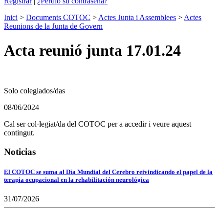
Registrar
|
¿Perdió su contraseña?
Inici
>
Documents COTOC
>
Actes Junta i Assemblees
>
Actes
Reunions de la Junta de Govern
Acta reunió junta 17.01.24
Solo colegiados/das
08/06/2024
Cal ser col·legiat/da del COTOC per a accedir i veure aquest
contingut.
Noticias
El COTOC se suma al Día Mundial del Cerebro reivindicando el papel de la
terapia ocupacional en la rehabilitación neurológica
31/07/2026