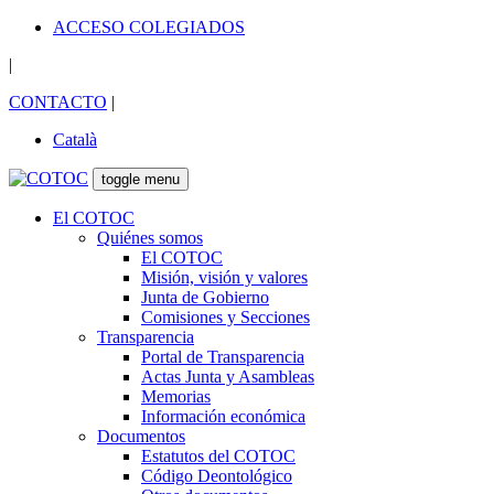
ACCESO COLEGIADOS
|
CONTACTO
|
Català
toggle menu
El COTOC
Quiénes somos
El COTOC
Misión, visión y valores
Junta de Gobierno
Comisiones y Secciones
Transparencia
Portal de Transparencia
Actas Junta y Asambleas
Memorias
Información económica
Documentos
Estatutos del COTOC
Código Deontológico