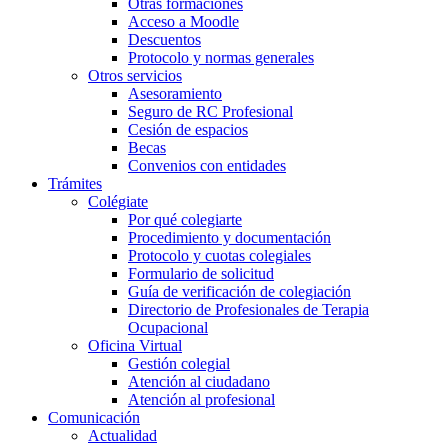
Otras formaciones
Acceso a Moodle
Descuentos
Protocolo y normas generales
Otros servicios
Asesoramiento
Seguro de RC Profesional
Cesión de espacios
Becas
Convenios con entidades
Trámites
Colégiate
Por qué colegiarte
Procedimiento y documentación
Protocolo y cuotas colegiales
Formulario de solicitud
Guía de verificación de colegiación
Directorio de Profesionales de Terapia
Ocupacional
Oficina Virtual
Gestión colegial
Atención al ciudadano
Atención al profesional
Comunicación
Actualidad