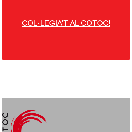
COL·LEGIA’T AL COTOC!