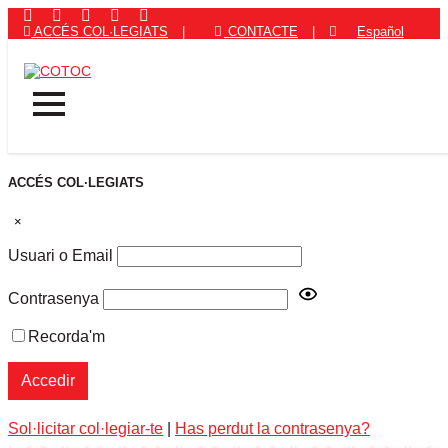
ACCÉS COL·LEGIATS
|
CONTACTE
|
Español
ACCÉS COL·LEGIATS
×
Usuari o Email
Contrasenya
Recorda'm
Sol·licitar col·legiar-te
|
Has perdut la contrasenya?