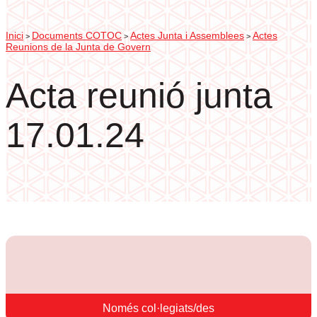
Inici
Documents COTOC
Actes Junta i Assemblees
Actes
>
>
>
Reunions de la Junta de Govern
Acta reunió junta
17.01.24
Només col·legiats/des