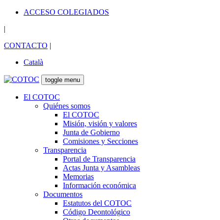
ACCESO COLEGIADOS
|
CONTACTO
|
Català
toggle menu
El COTOC
Quiénes somos
El COTOC
Misión, visión y valores
Junta de Gobierno
Comisiones y Secciones
Transparencia
Portal de Transparencia
Actas Junta y Asambleas
Memorias
Información económica
Documentos
Estatutos del COTOC
Código Deontológico