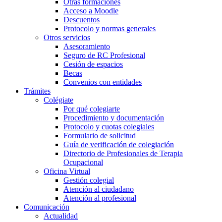
Otras formaciones
Acceso a Moodle
Descuentos
Protocolo y normas generales
Otros servicios
Asesoramiento
Seguro de RC Profesional
Cesión de espacios
Becas
Convenios con entidades
Trámites
Colégiate
Por qué colegiarte
Procedimiento y documentación
Protocolo y cuotas colegiales
Formulario de solicitud
Guía de verificación de colegiación
Directorio de Profesionales de Terapia
Ocupacional
Oficina Virtual
Gestión colegial
Atención al ciudadano
Atención al profesional
Comunicación
Actualidad