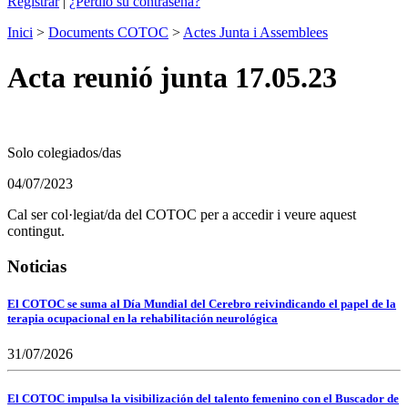
Registrar
|
¿Perdió su contraseña?
Inici
>
Documents COTOC
>
Actes Junta i Assemblees
Acta reunió junta 17.05.23
Solo colegiados/das
04/07/2023
Cal ser col·legiat/da del COTOC per a accedir i veure aquest
contingut.
Noticias
El COTOC se suma al Día Mundial del Cerebro reivindicando el papel de la
terapia ocupacional en la rehabilitación neurológica
31/07/2026
El COTOC impulsa la visibilización del talento femenino con el Buscador de