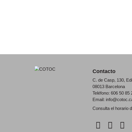
Contacto
C. de Casp, 130, Ed
08013 Barcelona
Teléfono: 606 50 85 
Email:
info@cotoc.c
Consulta el horario 