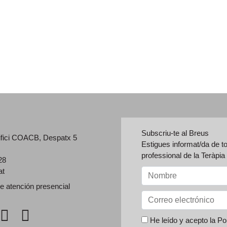
Subscriu-te al Breus
ifici COACB, Despatx 5
Estigues informat/da de t
professional de la Teràpi
28
at
de
atención presencial
He leído y acepto la
Pol