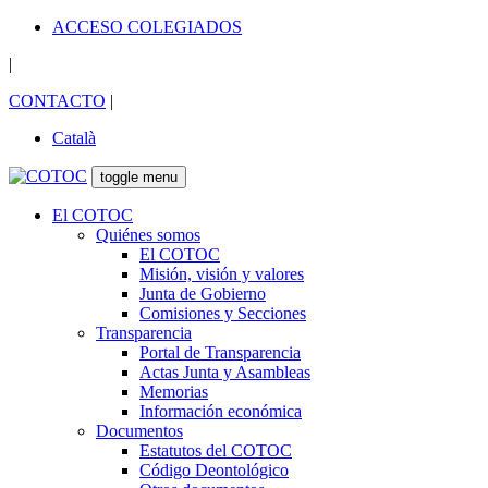
ACCESO COLEGIADOS
|
CONTACTO
|
Català
toggle menu
El COTOC
Quiénes somos
El COTOC
Misión, visión y valores
Junta de Gobierno
Comisiones y Secciones
Transparencia
Portal de Transparencia
Actas Junta y Asambleas
Memorias
Información económica
Documentos
Estatutos del COTOC
Código Deontológico