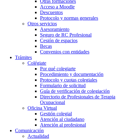
Otras formaciones
Acceso a Moodle
Descuentos
Protocolo y normas generales
Otros servicios
Asesoramiento
Seguro de RC Profesional
Cesión de espacios
Becas
Convenios con entidades
Trámites
Colégiate
Por qué colegiarte
Procedimiento y documentación
Protocolo y cuotas colegiales
Formulario de solicitud
Guía de verificación de colegiación
Directorio de Profesionales de Terapia
Ocupacional
Oficina Virtual
Gestión colegial
Atención al ciudadano
Atención al profesional
Comunicación
Actualidad