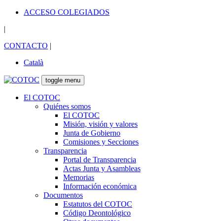
ACCESO COLEGIADOS
|
CONTACTO
|
Català
toggle menu
El COTOC
Quiénes somos
El COTOC
Misión, visión y valores
Junta de Gobierno
Comisiones y Secciones
Transparencia
Portal de Transparencia
Actas Junta y Asambleas
Memorias
Información económica
Documentos
Estatutos del COTOC
Código Deontológico