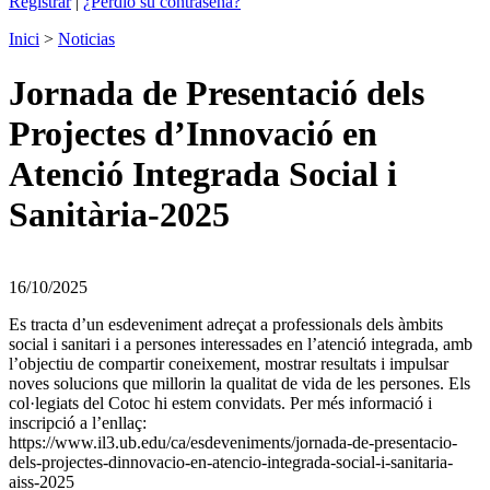
Registrar
|
¿Perdió su contraseña?
Inici
>
Noticias
Jornada de Presentació dels
Projectes d’Innovació en
Atenció Integrada Social i
Sanitària-2025
16/10/2025
Es tracta d’un esdeveniment adreçat a professionals dels àmbits
social i sanitari i a persones interessades en l’atenció integrada, amb
l’objectiu de compartir coneixement, mostrar resultats i impulsar
noves solucions que millorin la qualitat de vida de les persones. Els
col·legiats del Cotoc hi estem convidats. Per més informació i
inscripció a l’enllaç:
https://www.il3.ub.edu/ca/esdeveniments/jornada-de-presentacio-
dels-projectes-dinnovacio-en-atencio-integrada-social-i-sanitaria-
aiss-2025