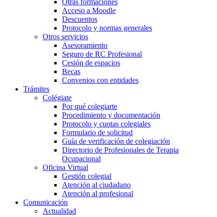
Otras formaciones
Acceso a Moodle
Descuentos
Protocolo y normas generales
Otros servicios
Asesoramiento
Seguro de RC Profesional
Cesión de espacios
Becas
Convenios con entidades
Trámites
Colégiate
Por qué colegiarte
Procedimiento y documentación
Protocolo y cuotas colegiales
Formulario de solicitud
Guía de verificación de colegiación
Directorio de Profesionales de Terapia
Ocupacional
Oficina Virtual
Gestión colegial
Atención al ciudadano
Atención al profesional
Comunicación
Actualidad