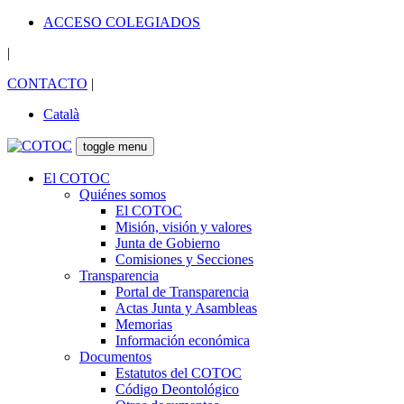
ACCESO COLEGIADOS
|
CONTACTO
|
Català
toggle menu
El COTOC
Quiénes somos
El COTOC
Misión, visión y valores
Junta de Gobierno
Comisiones y Secciones
Transparencia
Portal de Transparencia
Actas Junta y Asambleas
Memorias
Información económica
Documentos
Estatutos del COTOC
Código Deontológico