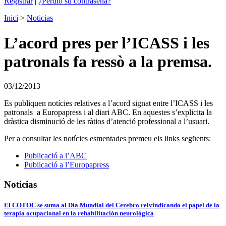
Registrar
|
¿Perdió su contraseña?
Inici
>
Noticias
L’acord pres per l’ICASS i les
patronals fa ressò a la premsa.
03/12/2013
Es publiquen notícies relatives a l’acord signat entre l’ICASS i les
patronals a Europapress i al diari ABC. En aquestes s’explicita la
dràstica disminució de les ràtios d’atenció professional a l’usuari.
Per a consultar les notícies esmentades premeu els links següents:
Publicació a l’ABC
Publicació a l’Europapress
Noticias
El COTOC se suma al Día Mundial del Cerebro reivindicando el papel de la
terapia ocupacional en la rehabilitación neurológica