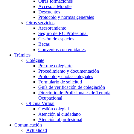
Otras formaciones
Acceso a Moodle
Descuentos
Protocolo y normas generales
Otros servicios
Asesoramiento
Seguro de RC Profesional
Cesión de espacios
Becas
Convenios con entidades
Trámites
Colégiate
Por qué colegiarte
Procedimiento y documentación
Protocolo y cuotas colegiales
Formulario de solicitud
Guía de verificación de colegiación
Directorio de Profesionales de Terapia
Ocupacional
Oficina Virtual
Gestión colegial
Atención al ciudadano
Atención al profesional
Comunicación
Actualidad