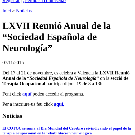
Registrar
|
¿Perdió su contraseña?
Inici
>
Noticias
LXVII Reunió Anual de la
“Sociedad Española de
Neurología”
07/11/2015
Del 17 al 21 de novembre, es celebra a València la
LXVII Reunió
Anual de la “
Sociedad Española de Neurología
”
on la
secció de
Teràpia Ocupacional
participa dijous 19 de 8 a 13h.
Fent click
aquí
podeu accedir al programa.
Per a inscriure-us feu click
aquí.
Noticias
El COTOC se suma al Día Mundial del Cerebro reivindicando el papel de la
terapia ocupacional en la rehabilitación neurológica