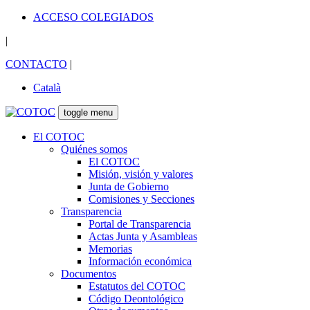
ACCESO COLEGIADOS
|
CONTACTO
|
Català
toggle menu
El COTOC
Quiénes somos
El COTOC
Misión, visión y valores
Junta de Gobierno
Comisiones y Secciones
Transparencia
Portal de Transparencia
Actas Junta y Asambleas
Memorias
Información económica
Documentos
Estatutos del COTOC
Código Deontológico