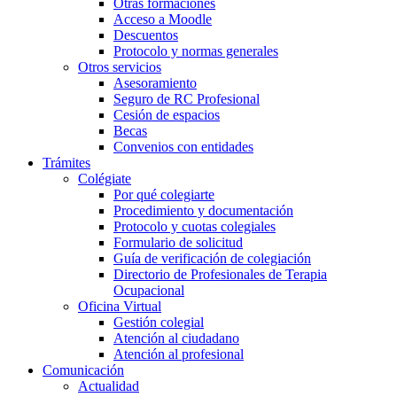
Otras formaciones
Acceso a Moodle
Descuentos
Protocolo y normas generales
Otros servicios
Asesoramiento
Seguro de RC Profesional
Cesión de espacios
Becas
Convenios con entidades
Trámites
Colégiate
Por qué colegiarte
Procedimiento y documentación
Protocolo y cuotas colegiales
Formulario de solicitud
Guía de verificación de colegiación
Directorio de Profesionales de Terapia
Ocupacional
Oficina Virtual
Gestión colegial
Atención al ciudadano
Atención al profesional
Comunicación
Actualidad