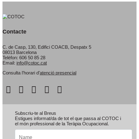
Contacte
C. de Casp, 130, Edifici COACB, Despatx 5
08013 Barcelona
Telèfon: 606 50 85 28
Email:
info@cotoc.cat
Consulta l’horari d’
atenció presencial
Subscriu-te al Breus
Estigues informat/da de tot el que passa al COTOC i
el món professional de la Teràpia Ocupacional.