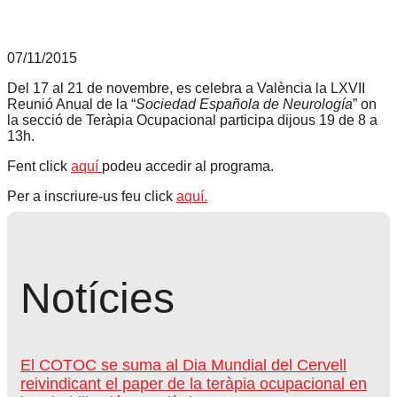
07/11/2015
Del 17 al 21 de novembre, es celebra a València la
LXVII
Reunió Anual de la “
Sociedad Española de Neurología
”
on
la
secció de Teràpia Ocupacional
participa dijous 19 de 8 a
13h.
Fent click
aquí
podeu accedir al programa.
Per a inscriure-us feu click
aquí.
Notícies
El COTOC se suma al Dia Mundial del Cervell
reivindicant el paper de la teràpia ocupacional en