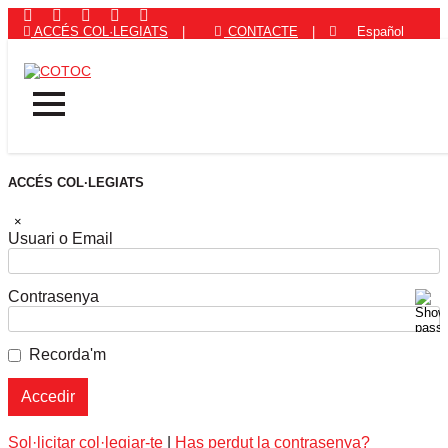
ACCÉS COL·LEGIATS
|
CONTACTE
|
Español
ACCÉS COL·LEGIATS
×
Usuari o Email
Contrasenya
Recorda'm
Sol·licitar col·legiar-te
|
Has perdut la contrasenya?