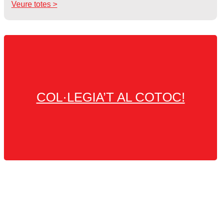
Veure totes >
COL·LEGIA’T AL COTOC!