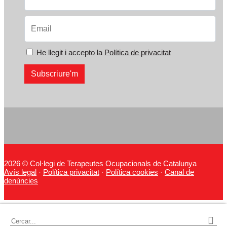
He llegit i accepto la
Política de privacitat
2026 © Col·legi de Terapeutes Ocupacionals de Catalunya
Avís legal
·
Política privacitat
·
Política cookies
·
Canal de
denúncies
Cercar: