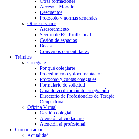
Otras formaciones
Acceso a Moodle
Descuentos
Protocolo y normas generales
Otros servicios
Asesoramiento
Seguro de RC Profesional
Cesión de espacios
Becas
Convenios con entidades
Trámites
Colégiate
Por qué colegiarte
Procedimiento y documentación
Protocolo y cuotas colegiales
Formulario de solicitud
Guía de verificación de colegiación
Directorio de Profesionales de Terapia
Ocupacional
Oficina Virtual
Gestión colegial
Atención al ciudadano
Atención al profesional
Comunicación
Actualidad