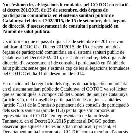
No s’estimen les al·legacions formulades pel COTOC en relació
al decret 201/2015, de 15 de setembre, dels òrgans de
participació comunitària en el sistema sanitari públic de
Catalunya i el decret 202/2015, de 15 de setembre, dels òrgans
de direcció, d’assessorament i de consulta i participació en
l’àmbit de salut pública.
Us informem que el passat dijous 17 de setembre de 2015 es van
publicar al DOGC el Decret 201/2015, de 15 de setembre, dels
òrgans de participació comunitària en el sistema sanitari públic de
Catalunya i el Decret 202/2015, de 15 de setembre, dels òrgans de
direcció, d’assessorament i de consulta i participació en l’àmbit de
salut pública; sense que s’estimés cap de les al·legacions formulades
pel COTOC el dia 11 de desembre de 2014.
En relació amb la regulació dels òrgans de participació comunitària
en el sistema sanitari públic de Catalunya, el COTOC va sol·licitar
que es modifiqués la composició del Consell de Salut de Catalunya
(article 3.1), del Consell de participació de les regions sanitàries
(article 7.1) i de la Comissió permanent dels consells de participació
dels sectors sanitaris (article 11.3) per tal que s’incorporés un
representant del COTOC en representació de la professió.
Tanmateix, en el Decret 201/2015 publicat al DOGC podem
observar que aquests articles no s’han modificat, i per tant, el
Departament no ha incorporat al COTOC com a membre d’aquests