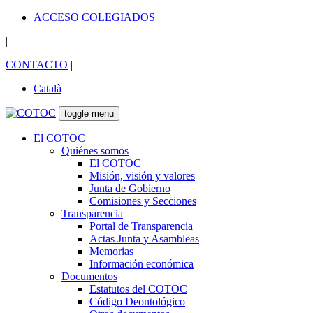
ACCESO COLEGIADOS
|
CONTACTO
|
Català
toggle menu
El COTOC
Quiénes somos
El COTOC
Misión, visión y valores
Junta de Gobierno
Comisiones y Secciones
Transparencia
Portal de Transparencia
Actas Junta y Asambleas
Memorias
Información económica
Documentos
Estatutos del COTOC
Código Deontológico