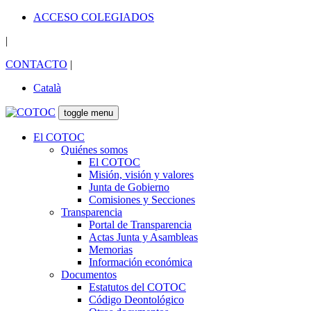
ACCESO COLEGIADOS
|
CONTACTO
|
Català
toggle menu
El COTOC
Quiénes somos
El COTOC
Misión, visión y valores
Junta de Gobierno
Comisiones y Secciones
Transparencia
Portal de Transparencia
Actas Junta y Asambleas
Memorias
Información económica
Documentos
Estatutos del COTOC
Código Deontológico