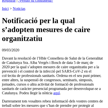
Registrar
|
¿Perdió su contraseña?
Inici
>
Noticias
Notificació per la qual
s’adopten mesures de caire
organitzatiu
09/03/2020
Davant la resolució de l’Hble Consellera de Salut de la Generalitat
de Catalunya Sra. Alba Vergés i Bosch de data 5 de març de
2020 per la qual s’adopten mesures de caire organitzatiu per a la
prevenció i el control de la infecció pel SARS-CoV-2 en el
col·lectiu de professionals sanitaris. Ordena en el seu punt primer,
entre altres, la suspensió de congressos, seminaris, simposis,
jornades, cursos o altra activitat de formació de professionals
sanitaris de caràcter presencial programada per desenvolupar-se a
Catalunya. Podeu llegir la nòticia
aquì
.
Darrerament tots vosaltres rebeu informació dels vostres centres de
treball sobre les mesures que s’han de prendre per protegir al