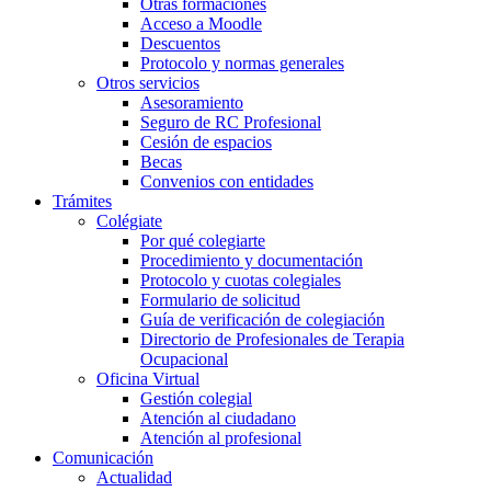
Otras formaciones
Acceso a Moodle
Descuentos
Protocolo y normas generales
Otros servicios
Asesoramiento
Seguro de RC Profesional
Cesión de espacios
Becas
Convenios con entidades
Trámites
Colégiate
Por qué colegiarte
Procedimiento y documentación
Protocolo y cuotas colegiales
Formulario de solicitud
Guía de verificación de colegiación
Directorio de Profesionales de Terapia
Ocupacional
Oficina Virtual
Gestión colegial
Atención al ciudadano
Atención al profesional
Comunicación
Actualidad