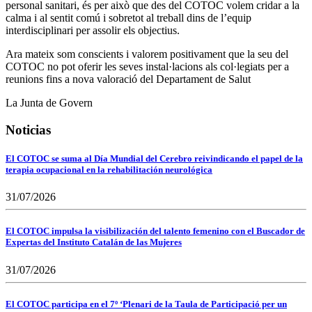
personal sanitari, és per això que des del COTOC volem cridar a la
calma i al sentit comú i sobretot al treball dins de l’equip
interdisciplinari per assolir els objectius.
Ara mateix som conscients i valorem positivament que la seu del
COTOC no pot oferir les seves instal·lacions als col·legiats per a
reunions fins a nova valoració del Departament de Salut
La Junta de Govern
Noticias
El COTOC se suma al Día Mundial del Cerebro reivindicando el papel de la
terapia ocupacional en la rehabilitación neurológica
31/07/2026
El COTOC impulsa la visibilización del talento femenino con el Buscador de
Expertas del Instituto Catalán de las Mujeres
31/07/2026
El COTOC participa en el 7º ‘Plenari de la Taula de Participació per un