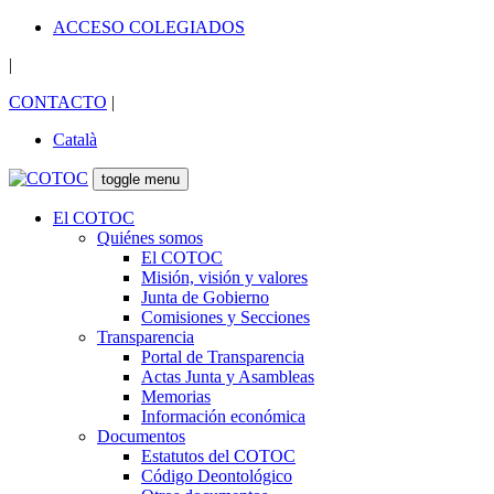
ACCESO COLEGIADOS
|
CONTACTO
|
Català
toggle menu
El COTOC
Quiénes somos
El COTOC
Misión, visión y valores
Junta de Gobierno
Comisiones y Secciones
Transparencia
Portal de Transparencia
Actas Junta y Asambleas
Memorias
Información económica
Documentos
Estatutos del COTOC
Código Deontológico