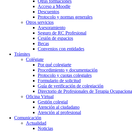
Otras formaciones
Acceso a Moodle
Descuentos
Protocolo y normas generales
Otros servicios
Asesoramiento
Seguro de RC Profesional
Cesión de espacios
Becas
Convenios con entidades
Trámites
Colégiate
Por qué colegiarte
Procedimiento y documentación
Protocolo y cuotas colegiales
Formulario de solicitud
Guía de verificación de colegiación
Directorio de Profesionales de Terapia Ocupaciona
Oficina Virtual
Gestión colegial
Atención al ciudadano
Atención al profesional
Comunicación
Actualidad
Noticias